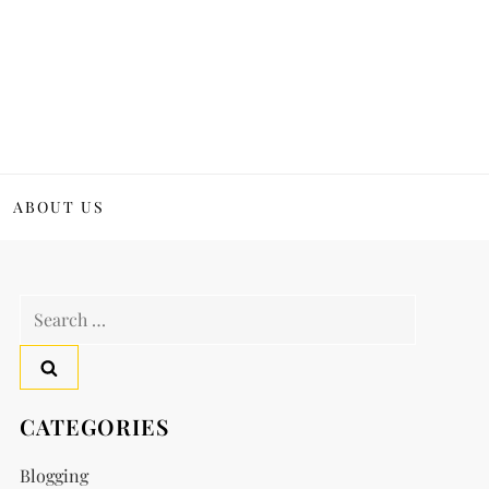
ABOUT US
Search
for:
CATEGORIES
Blogging