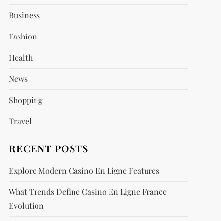
Business
Fashion
Health
News
Shopping
Travel
RECENT POSTS
Explore Modern Casino En Ligne Features
What Trends Define Casino En Ligne France
Evolution