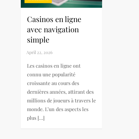
Casinos en ligne
avec navigation
simple
Les casinos en ligne ont
connu une popularité
croissante au cours des
dernières années, attirant des
millions de joueurs à travers le
monde. L’un des aspects les
plus […]