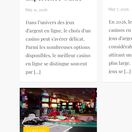
En 2026, l
Dans l’univers des jeux
casinos en 
d’argent en ligne, le choix d’un
jeux d’arge
casino peut s’avérer délicat.
considérab
Parmi les nombreuses options
attirant un
disponibles, le meilleur casino
plus large.
en ligne se distingue souvent
jeux se […]
par […]
GAMBLING