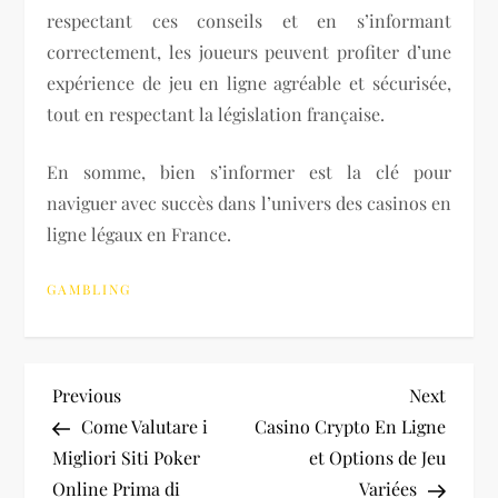
respectant ces conseils et en s’informant
correctement, les joueurs peuvent profiter d’une
expérience de jeu en ligne agréable et sécurisée,
tout en respectant la législation française.
En somme, bien s’informer est la clé pour
naviguer avec succès dans l’univers des casinos en
ligne légaux en France.
GAMBLING
P
Previous
Next
Previous
Next
Post
Post
Come Valutare i
Casino Crypto En Ligne
o
Migliori Siti Poker
et Options de Jeu
Online Prima di
Variées