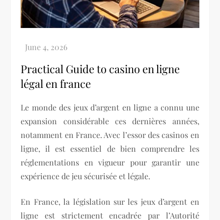
Practical Guide to casino en ligne
légal en france
Le monde des jeux d’argent en ligne a connu une
expansion considérable ces dernières années,
notamment en France. Avec l’essor des casinos en
ligne, il est essentiel de bien comprendre les
réglementations en vigueur pour garantir une
expérience de jeu sécurisée et légale.
En France, la législation sur les jeux d’argent en
ligne est strictement encadrée par l’Autorité