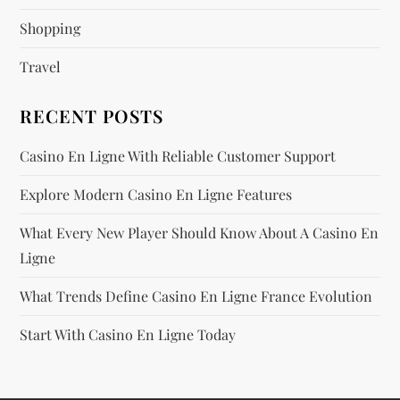
o
Shopping
n
Travel
RECENT POSTS
Casino En Ligne With Reliable Customer Support
Explore Modern Casino En Ligne Features
What Every New Player Should Know About A Casino En
Ligne
What Trends Define Casino En Ligne France Evolution
Start With Casino En Ligne Today