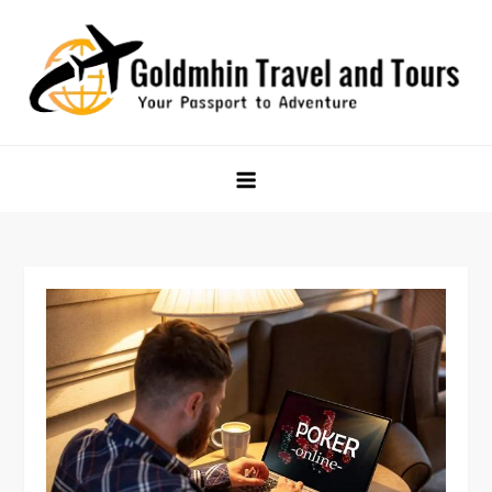
Skip
to
content
Goldmhin Travel and Tours
Your Passport to Adventure