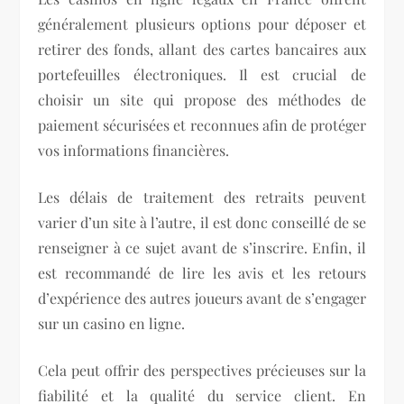
généralement plusieurs options pour déposer et
retirer des fonds, allant des cartes bancaires aux
portefeuilles électroniques. Il est crucial de
choisir un site qui propose des méthodes de
paiement sécurisées et reconnues afin de protéger
vos informations financières.
Les délais de traitement des retraits peuvent
varier d’un site à l’autre, il est donc conseillé de se
renseigner à ce sujet avant de s’inscrire. Enfin, il
est recommandé de lire les avis et les retours
d’expérience des autres joueurs avant de s’engager
sur un casino en ligne.
Cela peut offrir des perspectives précieuses sur la
fiabilité et la qualité du service client. En