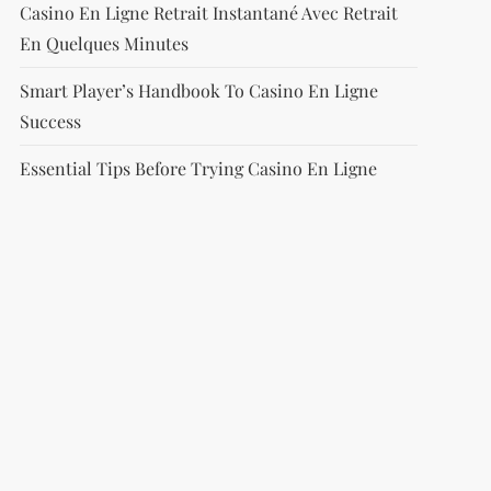
Casino En Ligne Retrait Instantané Avec Retrait
En Quelques Minutes
Smart Player’s Handbook To Casino En Ligne
Success
Essential Tips Before Trying Casino En Ligne