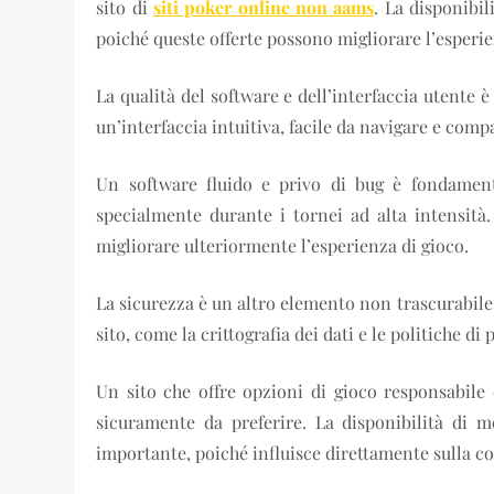
sito di
siti poker online non aams
. La disponibi
poiché queste offerte possono migliorare l’esperie
La qualità del software e dell’interfaccia utente 
un’interfaccia intuitiva, facile da navigare e compa
Un software fluido e privo di bug è fondament
specialmente durante i tornei ad alta intensità.
migliorare ulteriormente l’esperienza di gioco.
La sicurezza è un altro elemento non trascurabile.
sito, come la crittografia dei dati e le politiche di
Un sito che offre opzioni di gioco responsabile 
sicuramente da preferire. La disponibilità di me
importante, poiché influisce direttamente sulla co