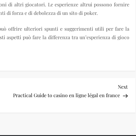
ioni di altri giocatori. Le esperienze altrui possono fornire
ti di forza e di debolezza di un sito di poker.
ò offrire ulteriori spunti e suggerimenti utili per fare la
sti aspetti può fare la differenza tra un’esperienza di gioco
Nex
Next
Pos
Practical Guide to casino en ligne légal en france