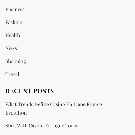
Business
Fashion
Health
News
Shopping
Travel
RECENT POSTS
What Trends Define Casino En Ligne France
Evolution
Start With Casino En Ligne Today