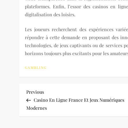
plateformes. Enfin, l’essor des casinos en lig
digitalisation des loisirs.
Les joueurs recherchent des expériences variées
répondre à cette demande en proposant des innov
technologies, de jeux captivants ou de services p
horizons toujours plus excitants pour les amateurs
GAMBLING
P
Previous
Previous
Post
Casino En Ligne France Et Jeux Numériques
o
Modernes
s