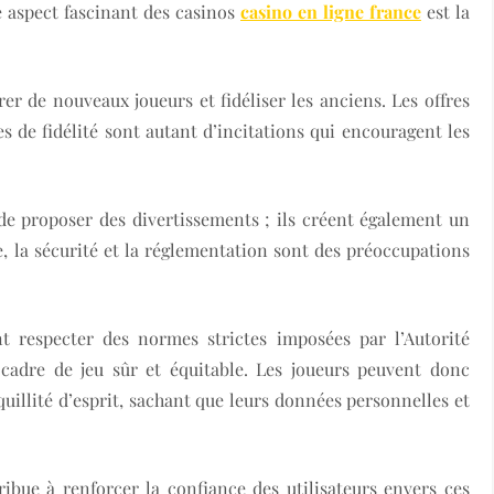
e aspect fascinant des casinos
casino en ligne france
est la
rer de nouveaux joueurs et fidéliser les anciens. Les offres
s de fidélité sont autant d’incitations qui encouragent les
 de proposer des divertissements ; ils créent également un
 la sécurité et la réglementation sont des préoccupations
t respecter des normes strictes imposées par l’Autorité
 cadre de jeu sûr et équitable. Les joueurs peuvent donc
quillité d’esprit, sachant que leurs données personnelles et
ibue à renforcer la confiance des utilisateurs envers ces