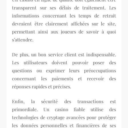
transparent sur ses délais de traitement. Les
informations concernant les temps de retrait
devraient être clairement affichées sur le site,
permettant ainsi aux joueurs de savoir à quoi
s’attendre.
De plus, un bon service client est indispensable.
Les utilisateurs doivent pouvoir poser des
questions ou exprimer leurs préoccupations
concernant les paiements et recevoir des
réponses rapides et précises.
Enfin, la sécurité des transactions est
primordiale. Un casino fiable utilise des
technologies de cryptage avancées pour protéger
les données personnelles et financières de ses