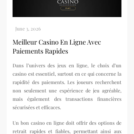
Meilleur Casino En Ligne Avec
Paiements Rapides
Dans l’univers des jeux en ligne, le choix d’un
casino est essentiel, surtout en ce qui concerne la
rapidité des paiements. Les joueurs recherchent
non seulement une expérience de jeu agréable,
mais également des transactions financières
sécurisées et efficaces.
Un bon casino en ligne doit offrir des options de
retrait rapides et fiables, permettant ainsi aux