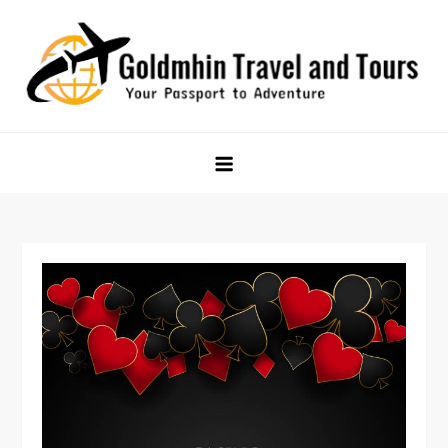
Skip
to
content
Goldmhin Travel and Tours
Your Passport to Adventure