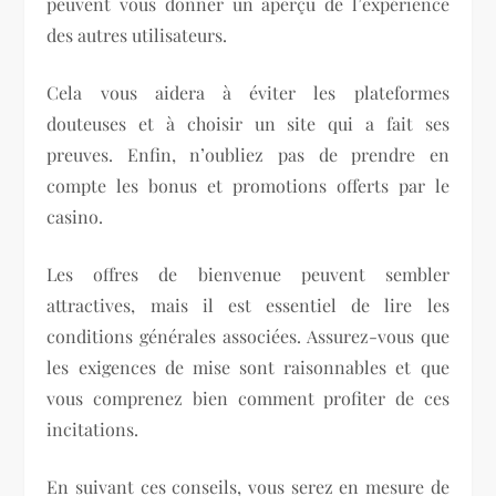
peuvent vous donner un aperçu de l’expérience
des autres utilisateurs.
Cela vous aidera à éviter les plateformes
douteuses et à choisir un site qui a fait ses
preuves. Enfin, n’oubliez pas de prendre en
compte les bonus et promotions offerts par le
casino.
Les offres de bienvenue peuvent sembler
attractives, mais il est essentiel de lire les
conditions générales associées. Assurez-vous que
les exigences de mise sont raisonnables et que
vous comprenez bien comment profiter de ces
incitations.
En suivant ces conseils, vous serez en mesure de