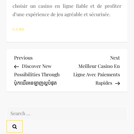
choisir un casino en ligne fiable et de profiter
d’une expérience de jeu agréable et sécurisée.
GAME
P
Previous
Next
Previous
Next
Post
Post
Discover New
Meilleur Casino En
o
Possibilities Through
Ligne Avec Paiements
ប៉ុកឃើរអនឡាញល្អបំផុត
Rapides
s
t
Search
n
for:
a