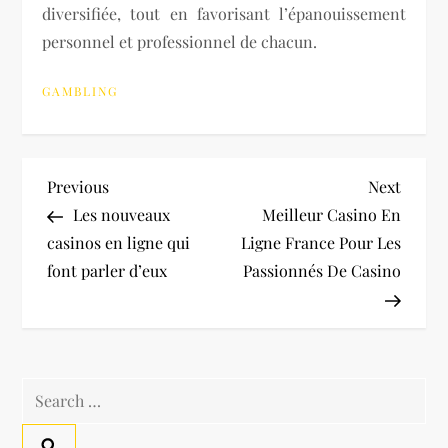
diversifiée, tout en favorisant l’épanouissement
personnel et professionnel de chacun.
GAMBLING
P
Previous
Next
Previous
Next
Post
Post
Les nouveaux
Meilleur Casino En
o
casinos en ligne qui
Ligne France Pour Les
font parler d’eux
Passionnés De Casino
s
t
n
Search
a
for: