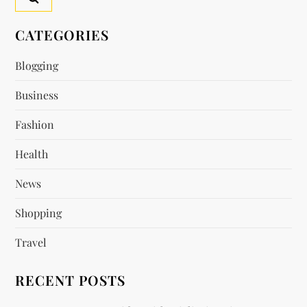
v
CATEGORIES
i
Blogging
g
Business
a
Fashion
t
Health
i
News
o
Shopping
n
Travel
RECENT POSTS