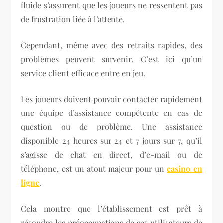
fluide s’assurent que les joueurs ne ressentent pas
de frustration liée à l’attente.
Cependant, même avec des retraits rapides, des
problèmes peuvent survenir. C’est ici qu’un
service client efficace entre en jeu.
Les joueurs doivent pouvoir contacter rapidement
une équipe d’assistance compétente en cas de
question ou de problème. Une assistance
disponible 24 heures sur 24 et 7 jours sur 7, qu’il
s’agisse de chat en direct, d’e-mail ou de
téléphone, est un atout majeur pour un
casino en
ligne
.
Cela montre que l’établissement est prêt à
résoudre les préoccupations de ses utilisateurs de