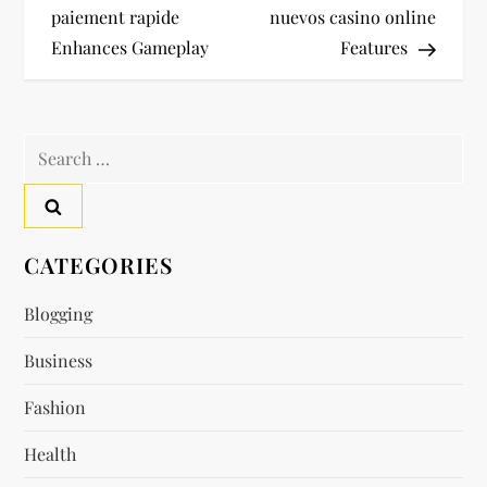
o
paiement rapide
nuevos casino online
Enhances Gameplay
Features
s
t
Search
n
for:
a
v
CATEGORIES
i
Blogging
Business
g
Fashion
a
Health
t