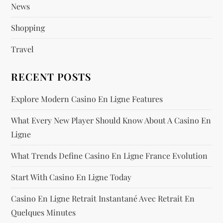
News
i
Shopping
o
Travel
n
RECENT POSTS
Explore Modern Casino En Ligne Features
What Every New Player Should Know About A Casino En
Ligne
What Trends Define Casino En Ligne France Evolution
Start With Casino En Ligne Today
Casino En Ligne Retrait Instantané Avec Retrait En
Quelques Minutes