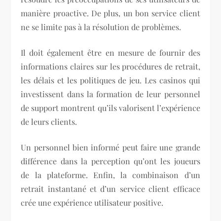
manière proactive. De plus, un bon service client
ne se limite pas à la résolution de problèmes.
Il doit également être en mesure de fournir des
informations claires sur les procédures de retrait,
les délais et les politiques de jeu. Les casinos qui
investissent dans la formation de leur personnel
de support montrent qu’ils valorisent l’expérience
de leurs clients.
Un personnel bien informé peut faire une grande
différence dans la perception qu’ont les joueurs
de la plateforme. Enfin, la combinaison d’un
retrait instantané et d’un service client efficace
crée une expérience utilisateur positive.