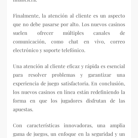
Finalmente, la atención al cliente es un aspecto
que no debe pasarse por alto. Los nuevos casinos
suelen ofrecer múltiples canales de
comunicación, como chat en vivo, correo
electrónico y soporte telefónico.
Una atención al cliente eficaz y rápida es esencial
para resolver problemas y garantizar una
experiencia de juego satisfactoria. En conclusión,
los nuevos casinos en línea están redefiniendo la
forma en que los jugadores disfrutan de las
apuestas.
Con características innovadoras, una amplia
gama de juegos, un enfoque en la seguridad y un