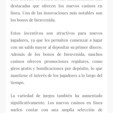
destacadas que ofrecen los nuevos casinos en
línea. Una de las innovaciones más notables son
los bonos de bienvenida.
Estos incentivos son atractivos para nuevos
jugadores, ya que les permiten comenzar a jugar
con un saldo mayor al depositar su primer dinero.
Además de los bonos de bienvenida, muchos
casinos ofrecen promociones regulares, como
giros gratis y bonificaciones por depósito, lo que
mantiene el interés de los jugadores a lo largo del
tiempo.
La variedad de juegos también ha aumentado
significativamente. Los nuevos casinos en línea
suelen contar con una amplia selección de