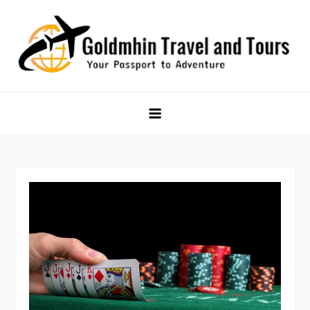
Skip
to
content
Goldmhin Travel and Tours
Your Passport to Adventure