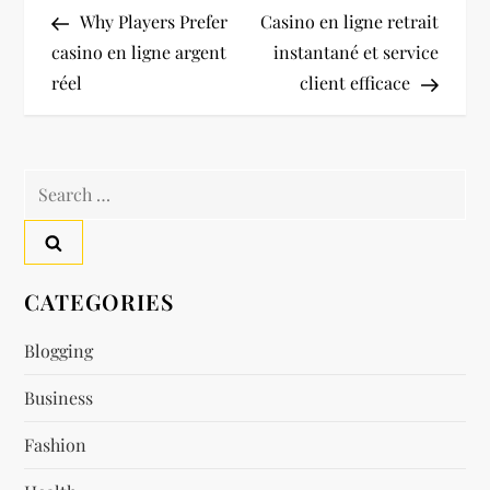
P
Post
Post
Why Players Prefer
Casino en ligne retrait
o
casino en ligne argent
instantané et service
réel
client efficace
s
t
Search
n
for:
a
v
CATEGORIES
i
Blogging
Business
g
Fashion
a