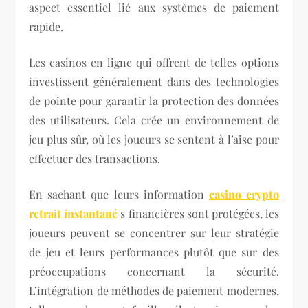
aspect essentiel lié aux systèmes de paiement
rapide.
Les casinos en ligne qui offrent de telles options
investissent généralement dans des technologies
de pointe pour garantir la protection des données
des utilisateurs. Cela crée un environnement de
jeu plus sûr, où les joueurs se sentent à l’aise pour
effectuer des transactions.
En sachant que leurs information
casino crypto
retrait instantané
s financières sont protégées, les
joueurs peuvent se concentrer sur leur stratégie
de jeu et leurs performances plutôt que sur des
préoccupations concernant la sécurité.
L’intégration de méthodes de paiement modernes,