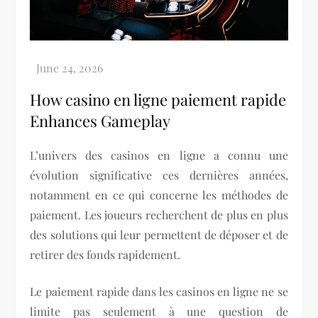
How casino en ligne paiement rapide
Enhances Gameplay
L’univers des casinos en ligne a connu une
évolution significative ces dernières années,
notamment en ce qui concerne les méthodes de
paiement. Les joueurs recherchent de plus en plus
des solutions qui leur permettent de déposer et de
retirer des fonds rapidement.
Le paiement rapide dans les casinos en ligne ne se
limite pas seulement à une question de