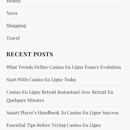
Health
t
News
i
Shopping
o
Travel
n
RECENT POSTS
What Trends Define Casino En Ligne France Evolution
Start With Casino En Ligne Today
Casino En Ligne Retrait Instantané Avec Retrait En
Quelques Minutes
Smart Player’s Handbook To Casino En Ligne Success
Essential Tips Before Trying Casino En Ligne