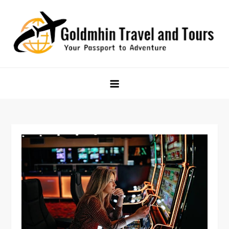
Skip
to
content
Goldmhin Travel and Tours
Your Passport to Adventure