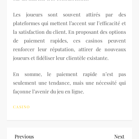
Les joueurs sont souvent attirés par des
plateformes qui mettent l’accent sur l’efficacité et
la satisfaction du client. En proposant des options
de paiement rapides, ces casinos peuvent
renforcer leur réputation, attirer de nouveaux
joueurs et fidéliser leur clientèle existante.
En somme, le paiement rapide n’est pas
seulement une tendance, mais une nécessité qui
façonne l’avenir du jeu en ligne.
CASINO
Previous
Next
Previous
Next