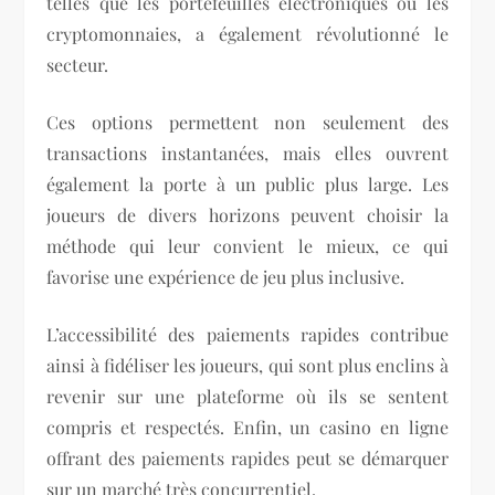
telles que les portefeuilles électroniques ou les
cryptomonnaies, a également révolutionné le
secteur.
Ces options permettent non seulement des
transactions instantanées, mais elles ouvrent
également la porte à un public plus large. Les
joueurs de divers horizons peuvent choisir la
méthode qui leur convient le mieux, ce qui
favorise une expérience de jeu plus inclusive.
L’accessibilité des paiements rapides contribue
ainsi à fidéliser les joueurs, qui sont plus enclins à
revenir sur une plateforme où ils se sentent
compris et respectés. Enfin, un casino en ligne
offrant des paiements rapides peut se démarquer
sur un marché très concurrentiel.