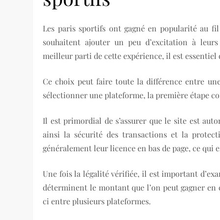
Les paris sportifs ont gagné en popularité au f
souhaitent ajouter un peu d’excitation à leurs
meilleur parti de cette expérience, il est essentiel 
Ce choix peut faire toute la différence entre une
sélectionner une plateforme, la première étape consi
Il est primordial de s’assurer que le site est au
ainsi la sécurité des transactions et la protect
généralement leur licence en bas de page, ce qui e
Une fois la légalité vérifiée, il est important d’ex
déterminent le montant que l’on peut gagner en ca
ci entre plusieurs plateformes.