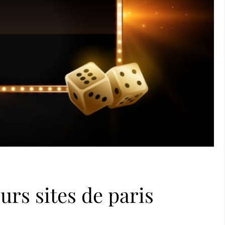
urs sites de paris