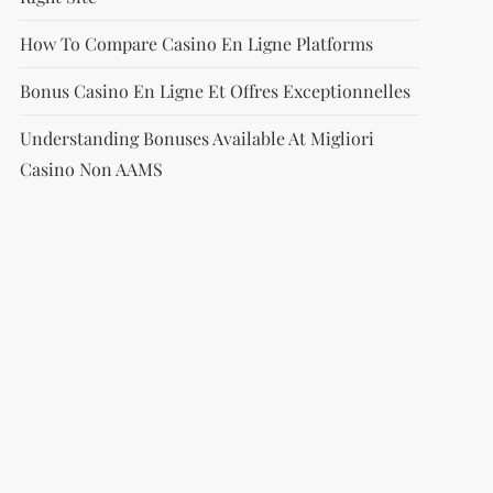
How To Compare Casino En Ligne Platforms
Bonus Casino En Ligne Et Offres Exceptionnelles
Understanding Bonuses Available At Migliori
Casino Non AAMS