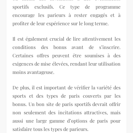
sportifs exclusifs. Ce type de programme
encourage les parieurs à rester engagés et à
profiter de leur expérience sur le long terme.
Il est également crucial de lire attentivement les
conditions des bonus avant de s’inscrire.
Certaines offres peuvent être soumises à des
exigences de mise élevées, rendant leur utilisation
moins avantageuse.
De plus, il est important de vérifier la variété des
sports et des types de paris couverts par les
bonus. Un bon site de paris sportifs devrait offrir
non seulement des incitations attractives, mais
aussi une large gamme d’options de paris pour
satisfaire tous les types de parieurs.