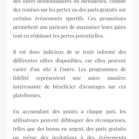
des offres hebdomadaires ou mensuelles, comme
des remises sur les pertes ou des paris gratuits sur
certains événements sportifs. Ces promotions
permettent aux parieurs de maximiser leurs gains
tout en réduisant les pertes potentielles.
Il est donc judicieux de se tenir informé des
différentes offres disponibles, car elles peuvent
varier d’un site à l’autre. Les programmes de
fidélité représentent une autre manière
intéressante de bénéficier d’avantages sur ces
plateformes.
En accumulant des points à chaque pari, les
utilisateurs peuvent débloquer des récompenses,
telles que des bonus en argent, des paris gratuits
ou même des invitations à des événements