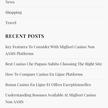
News
i
Shopping
o
Travel
n
RECENT POSTS
Key Features To Consider With Migliori Casino Non
AAMS Platforms
Best Casino Che Pagano Subito Choosing The Right Site
How To Compare Casino En Ligne Platforms
Bonus Casino En Ligne Et Offres Exceptionnelles
Understanding Bonuses Available At Migliori Casino
Non AAMS