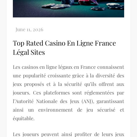
Top Rated Casino En Ligne France
Légal Sites
Les casinos en ligne légaux en France connaissent
une popularité croissante grâce à la diversité des
jeux proposés et à la sécurité qu’ils offrent aux
joueurs. Ces plateformes sont réglementées par
l’Autorité Nationale des Jeux (ANJ), garantissant
ainsi un environnement de jeu sécurisé et
équitable.
Les joueurs peuvent ainsi profiter de leurs jeux