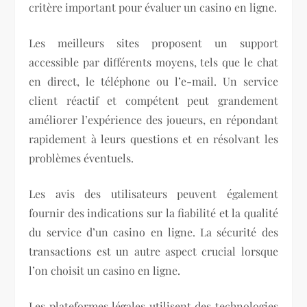
critère important pour évaluer un casino en ligne.
Les meilleurs sites proposent un support
accessible par différents moyens, tels que le chat
en direct, le téléphone ou l’e-mail. Un service
client réactif et compétent peut grandement
améliorer l’expérience des joueurs, en répondant
rapidement à leurs questions et en résolvant les
problèmes éventuels.
Les avis des utilisateurs peuvent également
fournir des indications sur la fiabilité et la qualité
du service d’un casino en ligne. La sécurité des
transactions est un autre aspect crucial lorsque
l’on choisit un casino en ligne.
Les plateformes légales utilisent des technologies