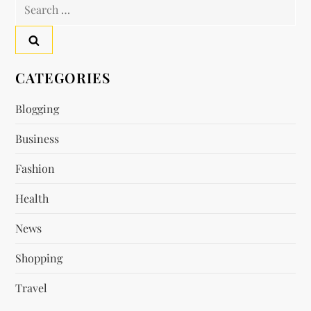
Search
n
for:
a
v
CATEGORIES
i
Blogging
Business
g
Fashion
a
Health
t
News
i
Shopping
o
Travel
n