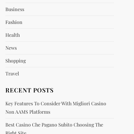
Business
Fashion
Health
News
Shopping
Travel
RECENT POSTS
Key Features To Consider With Migliori Casino
Non AAMS Platforms
Best Casino Che Pagano Subito Choosing The
Right Site