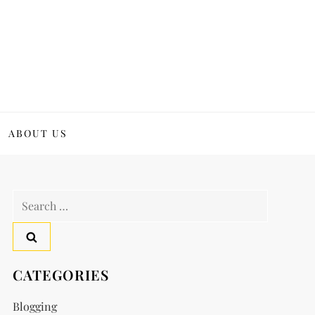
ABOUT US
Search
for:
CATEGORIES
Blogging