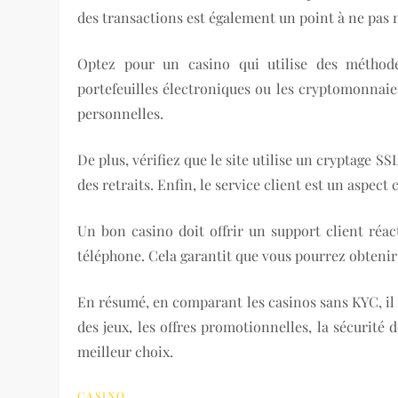
des transactions est également un point à ne pas n
Optez pour un casino qui utilise des méthode
portefeuilles électroniques ou les cryptomonnaie
personnelles.
De plus, vérifiez que le site utilise un cryptage S
des retraits. Enfin, le service client est un aspect 
Un bon casino doit offrir un support client réact
téléphone. Cela garantit que vous pourrez obtenir
En résumé, en comparant les casinos sans KYC, il 
des jeux, les offres promotionnelles, la sécurité d
meilleur choix.
CASINO