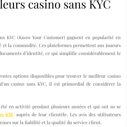
leurs casino sans KYC
sans KYC (Know Your Customer) gagnent en popularité en
té et la commodité. Ces plateformes permettent aux joueurs
s documents d’identité, ce qui simplifie considérablement le
rentes options disponibles pour trouver le meilleur casino
 d’un casino sans KYC, il est primordial de considérer la
été en activité pendant plusieurs années et qui ont su se
ans KYC
auprès de leur clientèle. Les avis des utilisateurs
es sur la fiabilité et la qualité du service client.