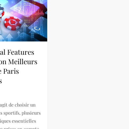
al Features
on Meilleurs
e Paris
s
’agit de choisir un
is sportifs, plusieurs
iques essentielles
re prises en compte