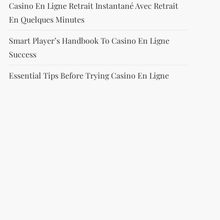
Casino En Ligne Retrait Instantané Avec Retrait
En Quelques Minutes
Smart Player’s Handbook To Casino En Ligne
Success
Essential Tips Before Trying Casino En Ligne