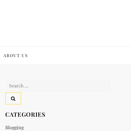
ABOUT US
Search
for:
CATEGORIES
Blogging