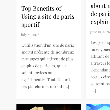
about m
Top Benefits of
de pari
Using a site de paris
explai
sportif
Les paris 
L’utilisation d’un site de paris
un engouem
sportif présente de nombreux
attirant d
avantages qui attirent de plus
à travers 
en plus de parieurs, qu’ils
Cependant,
soient novices ou
reçues circ
expérimentés. Tout d’abord,
souvent ba
ces plateformes offrent […]
[…]