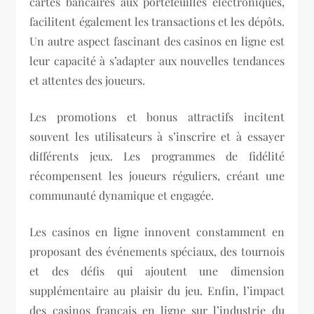
cartes bancaires aux portefeuilles électroniques,
facilitent également les transactions et les dépôts.
Un autre aspect fascinant des casinos en ligne est
leur capacité à s’adapter aux nouvelles tendances
et attentes des joueurs.
Les promotions et bonus attractifs incitent
souvent les utilisateurs à s’inscrire et à essayer
différents jeux. Les programmes de fidélité
récompensent les joueurs réguliers, créant une
communauté dynamique et engagée.
Les casinos en ligne innovent constamment en
proposant des événements spéciaux, des tournois
et des défis qui ajoutent une dimension
supplémentaire au plaisir du jeu. Enfin, l’impact
des casinos français en ligne sur l’industrie du