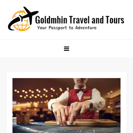
Skip
to
content
Goldmhin Travel and Tours
Your Passport to Adventure