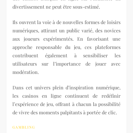
divertissement ne peut être sous-estimé.
Ils ouvrent la voie à de nouvelles formes de loisirs
numériques, attirant un public varié, des novices
aux joueurs expérimentés. En favorisant une
approche responsable du jeu, ces plateformes
contribuent également à sensibiliser les
utilisateurs sur l’importance de jouer avec
modération.
Dans cet univers plein d’inspiration numérique,
les casinos en ligne continuent de redéfinir
l’expérience de jeu, offrant à chacun la possibilité
de vivre des moments palpitants à portée de clic.
GAMBLING