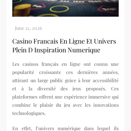
Casino Francais En Ligne Et Univers
Plein D Inspiration Numerique
Les casinos français en ligne ont connu une
popularité croissante ces dernières années,
attirant un large public grâce à leur accessibilité
et à la diversité des jeux proposés. Ces
plateformes offrent une expérience immersive qui
combine le plaisir du jeu avec les innovations
technologiques.
En effet, l’univers numérique dans lequel ils