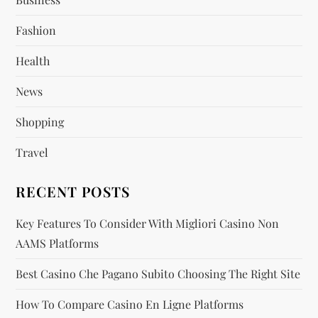
g
Fashion
a
Health
t
News
i
Shopping
o
Travel
n
RECENT POSTS
Key Features To Consider With Migliori Casino Non
AAMS Platforms
Best Casino Che Pagano Subito Choosing The Right Site
How To Compare Casino En Ligne Platforms