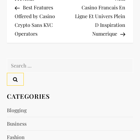
P
Post
Post
Best Features
Casino Francais En
o
Offered by Casino
Ligne Et Univers Plein
Crypto Sans KYC
D Inspiration
s
Operators
Numerique
t
n
Search
a
for:
v
CATEGORIES
i
Blogging
g
Business
a
Fashion