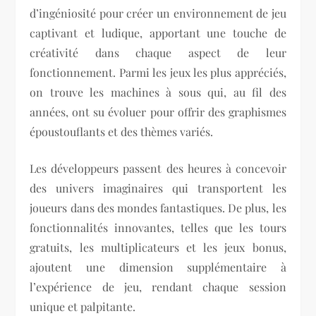
d’ingéniosité pour créer un environnement de jeu
captivant et ludique, apportant une touche de
créativité dans chaque aspect de leur
fonctionnement. Parmi les jeux les plus appréciés,
on trouve les machines à sous qui, au fil des
années, ont su évoluer pour offrir des graphismes
époustouflants et des thèmes variés.
Les développeurs passent des heures à concevoir
des univers imaginaires qui transportent les
joueurs dans des mondes fantastiques. De plus, les
fonctionnalités innovantes, telles que les tours
gratuits, les multiplicateurs et les jeux bonus,
ajoutent une dimension supplémentaire à
l’expérience de jeu, rendant chaque session
unique et palpitante.