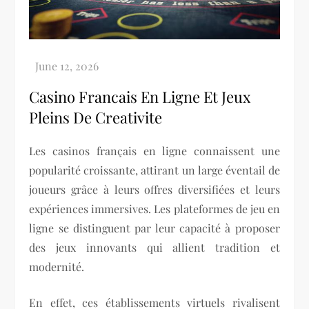
Casino Francais En Ligne Et Jeux
Pleins De Creativite
Les casinos français en ligne connaissent une
popularité croissante, attirant un large éventail de
joueurs grâce à leurs offres diversifiées et leurs
expériences immersives. Les plateformes de jeu en
ligne se distinguent par leur capacité à proposer
des jeux innovants qui allient tradition et
modernité.
En effet, ces établissements virtuels rivalisent