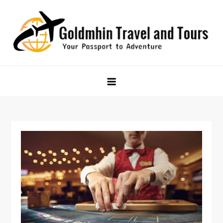
Skip
to
content
Goldmhin Travel and Tours
Your Passport to Adventure