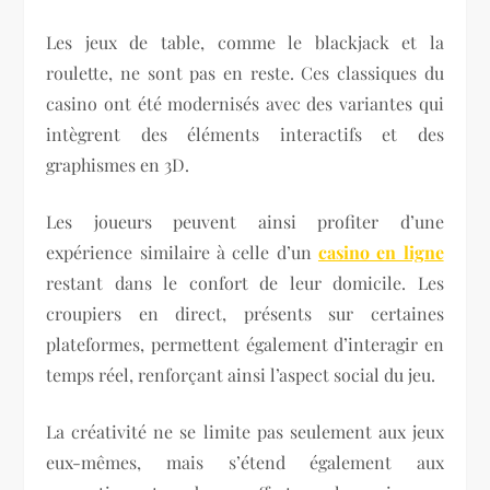
Les jeux de table, comme le blackjack et la
roulette, ne sont pas en reste. Ces classiques du
casino ont été modernisés avec des variantes qui
intègrent des éléments interactifs et des
graphismes en 3D.
Les joueurs peuvent ainsi profiter d’une
expérience similaire à celle d’un
casino en ligne
restant dans le confort de leur domicile. Les
croupiers en direct, présents sur certaines
plateformes, permettent également d’interagir en
temps réel, renforçant ainsi l’aspect social du jeu.
La créativité ne se limite pas seulement aux jeux
eux-mêmes, mais s’étend également aux