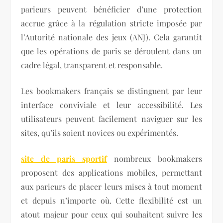
parieurs peuvent bénéficier d’une protection
accrue grâce à la régulation stricte imposée par
l’Autorité nationale des jeux (ANJ). Cela garantit
que les opérations de paris se déroulent dans un
cadre légal, transparent et responsable.
Les bookmakers français se distinguent par leur
interface conviviale et leur accessibilité. Les
utilisateurs peuvent facilement naviguer sur les
sites, qu’ils soient novices ou expérimentés.
site de paris sportif
nombreux bookmakers
proposent des applications mobiles, permettant
aux parieurs de placer leurs mises à tout moment
et depuis n’importe où. Cette flexibilité est un
atout majeur pour ceux qui souhaitent suivre les