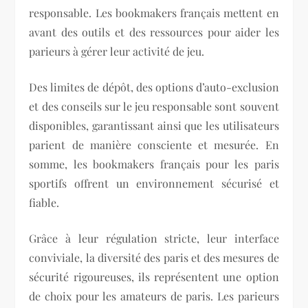
responsable. Les bookmakers français mettent en
avant des outils et des ressources pour aider les
parieurs à gérer leur activité de jeu.
Des limites de dépôt, des options d’auto-exclusion
et des conseils sur le jeu responsable sont souvent
disponibles, garantissant ainsi que les utilisateurs
parient de manière consciente et mesurée. En
somme, les bookmakers français pour les paris
sportifs offrent un environnement sécurisé et
fiable.
Grâce à leur régulation stricte, leur interface
conviviale, la diversité des paris et des mesures de
sécurité rigoureuses, ils représentent une option
de choix pour les amateurs de paris. Les parieurs