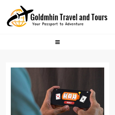
Skip
to
content
Goldmhin Travel and Tours
Your Passport to Adventure