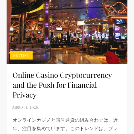
BETTING
Online Casino Cryptocurrency
and the Push for Financial
Privacy
オンラインカジノと暗号通貨の組み合わせは、近
年、注目を集めています。このトレンドは、プレ