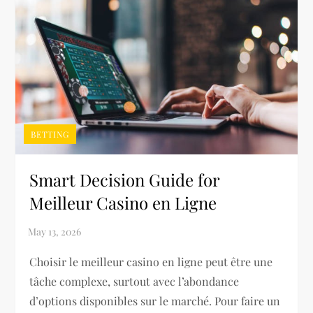
BETTING
Smart Decision Guide for
Meilleur Casino en Ligne
Choisir le meilleur casino en ligne peut être une
tâche complexe, surtout avec l’abondance
d’options disponibles sur le marché. Pour faire un