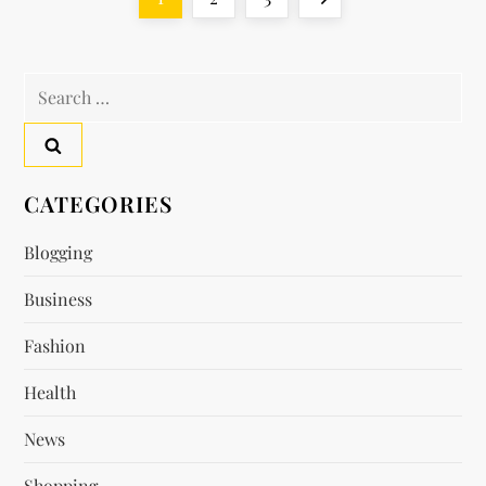
o
page
Search
s
for:
t
s
CATEGORIES
p
Blogging
a
Business
g
Fashion
Health
i
News
n
Shopping