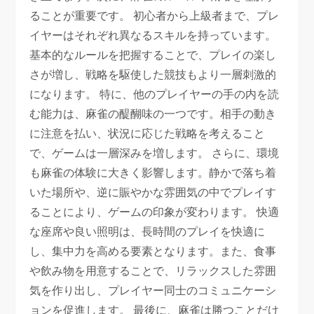
ることが重要です。 初心者から上級者まで、プレ
イヤーはそれぞれ異なるスキルを持っています。
基本的なルールを把握することで、プレイの楽し
さが増し、戦略を駆使した競技もより一層刺激的
になります。 特に、他のプレイヤーの手の内を読
む能力は、麻雀の醍醐味の一つです。相手の動き
に注意を払い、状況に応じた戦略を考えること
で、ゲームは一層深みを増します。 さらに、環境
も麻雀の体験に大きく影響します。静かで落ち着
いた場所や、逆に賑やかな雰囲気の中でプレイす
ることにより、ゲームの印象が変わります。 快適
な座席や良い照明は、長時間のプレイを快適に
し、集中力を高める要素となります。また、食事
や飲み物を用意することで、リラックスした雰囲
気を作り出し、プレイヤー同士のコミュニケーシ
ョンを促進します。 最後に、麻雀は勝つことだけ