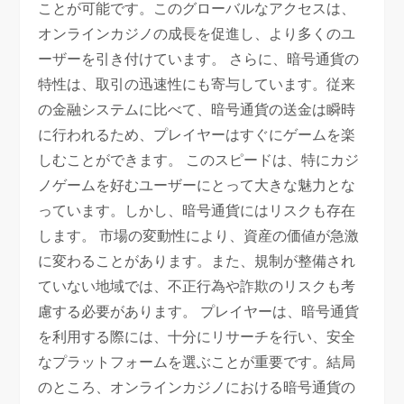
ことが可能です。このグローバルなアクセスは、
オンラインカジノの成長を促進し、より多くのユ
ーザーを引き付けています。 さらに、暗号通貨の
特性は、取引の迅速性にも寄与しています。従来
の金融システムに比べて、暗号通貨の送金は瞬時
に行われるため、プレイヤーはすぐにゲームを楽
しむことができます。 このスピードは、特にカジ
ノゲームを好むユーザーにとって大きな魅力とな
っています。しかし、暗号通貨にはリスクも存在
します。 市場の変動性により、資産の価値が急激
に変わることがあります。また、規制が整備され
ていない地域では、不正行為や詐欺のリスクも考
慮する必要があります。 プレイヤーは、暗号通貨
を利用する際には、十分にリサーチを行い、安全
なプラットフォームを選ぶことが重要です。結局
のところ、オンラインカジノにおける暗号通貨の