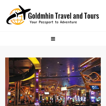
Skip
to
content
Goldmhin Travel and Tours
Your Passport to Adventure