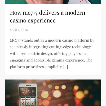
How mc777 delivers a modern
casino experience
MC777 stands out as a modern casino platform by
seamlessly integrating cutting-edge technology
with user-centric design, offering players an
engaging and accessible gaming experience. The
platform prioritizes simplicity […]