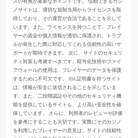
スの有無が重要なポイントです。 信頼できるカジ
ノサイトは、適切な規制当局からライセンスを取
得しており、その運営が合法であることを示して
います。また、ライセンスを持つことで、プレイ
ヤーの資金や個人情報が適切に保護され、トラブ
ルが発生した際に対応してくれる信頼性の高いサ
ポートが期待できます。 次に、サイトのセキュリ
ティ対策も考慮すべきです。暗号化技術やファイ
アウォールの使用は、プレイヤーのデータを保護
するために不可欠です。 SSL証明書を持つサイト
は、情報が安全に送信されることを示していま
す。また、二段階認証やその他のセキュリティ機
能を提供しているサイトも、より高い安全性を確
保しています。 さらに、利用者のレビューや評価
を参考にすることも大切です。実際にそのカジノ
を利用したプレイヤーの意見は、サイトの信頼性