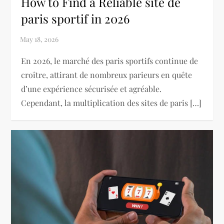
How to Find a Reliable site de
paris sportif in 2026
En 2026, le marché des paris sportifs continue de
croître, attirant de nombreux parieurs en quête
d’une expérience sécurisée et agréable.
Cependant, la multiplication des sites de paris […]