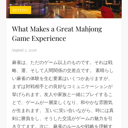
BETTING
What Makes a Great Mahjong
Game Experience
麻雀は、ただのゲーム以上のものです。それは戦
略、運、そして人間関係の交差点です。 素晴らし
い麻雀の体験を生む要素はいくつかありますが、
まずは対戦相手との良好なコミュニケーションが
挙げられます。友人や家族と一緒にプレイするこ
とで、ゲームが一層楽しくなり、和やかな雰囲気
が生まれます。 互いに笑い合いながら、時には真
剣に勝負をし、そうした交流がゲームの魅力を引
き立てます。次に、麻雀のルールや戦略を理解す