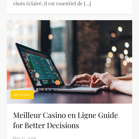
choix éclairé, il est essentiel de […]
BETTING
Meilleur Casino en Ligne Guide
for Better Decisions