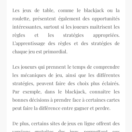
Les jeux de table, comme le blackjack ou la
roulette, présentent également des opportunités
intéressantes, surtout si les joueurs maîtrisent les
règles et les stratégies appropriées.
L’apprentissage des règles et des stratégies de
chaque jeu est primordial.
Les joueurs qui prennent le temps de comprendre
les mécaniques de jeu, ainsi que les différentes
stratégies, peuvent faire des choix plus éclairés.
Par exemple, dans le blackjack, connaître les
bonnes décisions à prendre face à certaines cartes
peut faire la différence entre gagner et perdre.
De plus, certains sites de jeux en ligne offrent des
versions gratuites des jeux, permettant aux