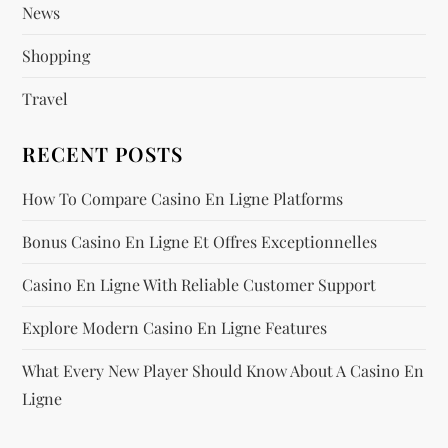
News
i
Shopping
o
Travel
n
RECENT POSTS
How To Compare Casino En Ligne Platforms
Bonus Casino En Ligne Et Offres Exceptionnelles
Casino En Ligne With Reliable Customer Support
Explore Modern Casino En Ligne Features
What Every New Player Should Know About A Casino En
Ligne