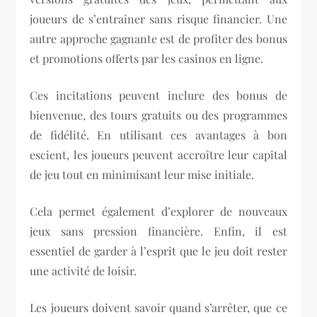
joueurs de s’entraîner sans risque financier. Une
autre approche gagnante est de profiter des bonus
et promotions offerts par les casinos en ligne.
Ces incitations peuvent inclure des bonus de
bienvenue, des tours gratuits ou des programmes
de fidélité. En utilisant ces avantages à bon
escient, les joueurs peuvent accroître leur capital
de jeu tout en minimisant leur mise initiale.
Cela permet également d’explorer de nouveaux
jeux sans pression financière. Enfin, il est
essentiel de garder à l’esprit que le jeu doit rester
une activité de loisir.
Les joueurs doivent savoir quand s’arrêter, que ce