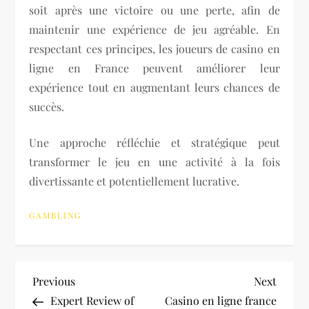
soit après une victoire ou une perte, afin de
maintenir une expérience de jeu agréable. En
respectant ces principes, les joueurs de casino en
ligne en France peuvent améliorer leur
expérience tout en augmentant leurs chances de
succès.
Une approche réfléchie et stratégique peut
transformer le jeu en une activité à la fois
divertissante et potentiellement lucrative.
GAMBLING
P
Previous
Next
Previous
Next
Post
Post
Expert Review of
Casino en ligne france