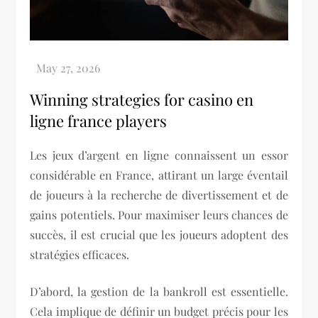
Winning strategies for casino en
ligne france players
Les jeux d’argent en ligne connaissent un essor
considérable en France, attirant un large éventail
de joueurs à la recherche de divertissement et de
gains potentiels. Pour maximiser leurs chances de
succès, il est crucial que les joueurs adoptent des
stratégies efficaces.
D’abord, la gestion de la bankroll est essentielle.
Cela implique de définir un budget précis pour les