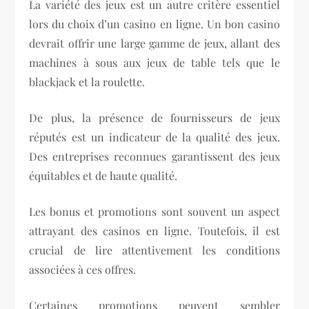
La variété des jeux est un autre critère essentiel
lors du choix d’un casino en ligne. Un bon casino
devrait offrir une large gamme de jeux, allant des
machines à sous aux jeux de table tels que le
blackjack et la roulette.
De plus, la présence de fournisseurs de jeux
réputés est un indicateur de la qualité des jeux.
Des entreprises reconnues garantissent des jeux
équitables et de haute qualité.
Les bonus et promotions sont souvent un aspect
attrayant des casinos en ligne. Toutefois, il est
crucial de lire attentivement les conditions
associées à ces offres.
Certaines promotions peuvent sembler