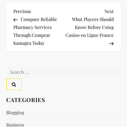
P
Previous
Next
Previous
Next
Post
Post
Compare Reliable
What Players Should
o
Pharmacy Services
Know Before Using
Through Comprar
Casino en Ligne France
s
Kamagra Today
t
n
Search
a
for:
v
CATEGORIES
i
Blogging
g
Business