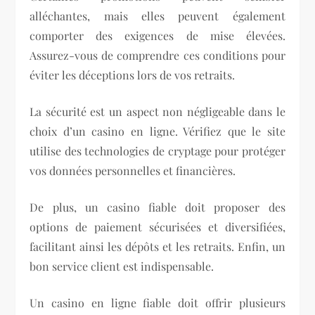
alléchantes, mais elles peuvent également
comporter des exigences de mise élevées.
Assurez-vous de comprendre ces conditions pour
éviter les déceptions lors de vos retraits.
La sécurité est un aspect non négligeable dans le
choix d’un casino en ligne. Vérifiez que le site
utilise des technologies de cryptage pour protéger
vos données personnelles et financières.
De plus, un casino fiable doit proposer des
options de paiement sécurisées et diversifiées,
facilitant ainsi les dépôts et les retraits. Enfin, un
bon service client est indispensable.
Un casino en ligne fiable doit offrir plusieurs