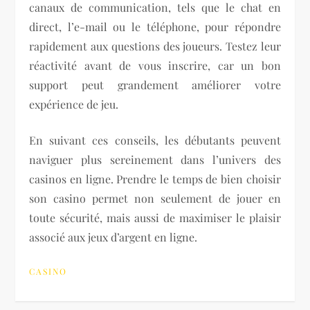
canaux de communication, tels que le chat en
direct, l’e-mail ou le téléphone, pour répondre
rapidement aux questions des joueurs. Testez leur
réactivité avant de vous inscrire, car un bon
support peut grandement améliorer votre
expérience de jeu.
En suivant ces conseils, les débutants peuvent
naviguer plus sereinement dans l’univers des
casinos en ligne. Prendre le temps de bien choisir
son casino permet non seulement de jouer en
toute sécurité, mais aussi de maximiser le plaisir
associé aux jeux d’argent en ligne.
CASINO