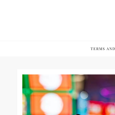
Skip
to
content
Goldmhin Travel and
Your Passport to Adventure
TERMS AND