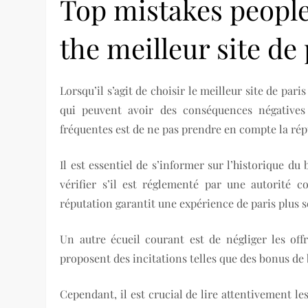
Top mistakes peopl
the meilleur site de 
Lorsqu’il s’agit de choisir le meilleur site de p
qui peuvent avoir des conséquences négatives 
fréquentes est de ne pas prendre en compte la répu
Il est essentiel de s’informer sur l’historique du
vérifier s’il est réglementé par une autorité
réputation garantit une expérience de paris plus s
Un autre écueil courant est de négliger les of
proposent des incitations telles que des bonus de 
Cependant, il est crucial de lire attentivement les