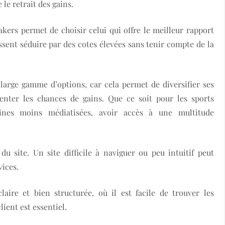
 le retrait des gains.
ers permet de choisir celui qui offre le meilleur rapport
issent séduire par des cotes élevées sans tenir compte de la
 large gamme d’options, car cela permet de diversifier ses
nter les chances de gains. Que ce soit pour les sports
ines moins médiatisées, avoir accès à une multitude
du site. Un site difficile à naviguer ou peu intuitif peut
vices.
laire et bien structurée, où il est facile de trouver les
ient est essentiel.