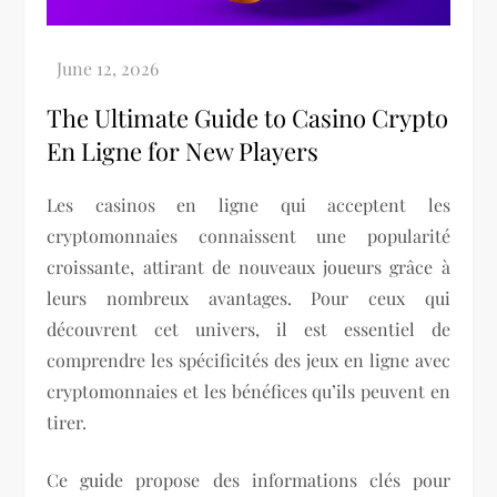
The Ultimate Guide to Casino Crypto
En Ligne for New Players
Les casinos en ligne qui acceptent les
cryptomonnaies connaissent une popularité
croissante, attirant de nouveaux joueurs grâce à
leurs nombreux avantages. Pour ceux qui
découvrent cet univers, il est essentiel de
comprendre les spécificités des jeux en ligne avec
cryptomonnaies et les bénéfices qu’ils peuvent en
tirer.
Ce guide propose des informations clés pour