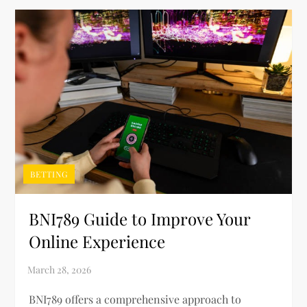
BETTING
BNI789 Guide to Improve Your
Online Experience
BNI789 offers a comprehensive approach to