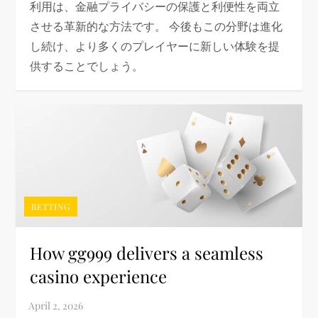
利用は、金融プライバシーの保護と利便性を両立
させる革新的な方法です。 今後もこの分野は進化
し続け、より多くのプレイヤーに新しい体験を提
供することでしょう。
BETTING
How gg999 delivers a seamless
casino experience