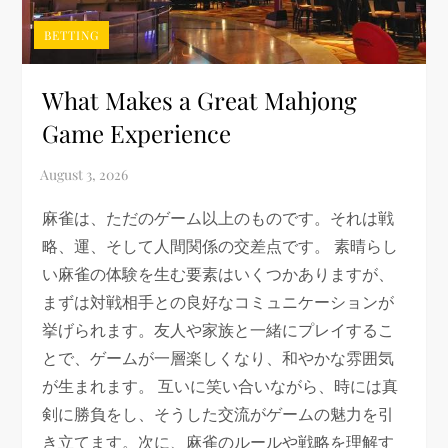
BETTING
What Makes a Great Mahjong
Game Experience
麻雀は、ただのゲーム以上のものです。それは戦
略、運、そして人間関係の交差点です。 素晴らし
い麻雀の体験を生む要素はいくつかありますが、
まずは対戦相手との良好なコミュニケーションが
挙げられます。友人や家族と一緒にプレイするこ
とで、ゲームが一層楽しくなり、和やかな雰囲気
が生まれます。 互いに笑い合いながら、時には真
剣に勝負をし、そうした交流がゲームの魅力を引
き立てます。次に、麻雀のルールや戦略を理解す