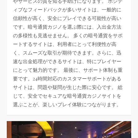
やサービスの質を知る手助けになります。 ポジテ
ィブなフィードバックが多いサイトは、一般的に
信頼性が高く、安全にプレイできる可能性が高い
です。暗号通貨カジノを選ぶ際には、入出金方法
の多様性も見逃せません。 多くの暗号通貨をサポ
ートするサイトは、利用者にとって利便性が高
く、スムーズな取引が期待できます。さらに、迅
速な出金処理ができるサイトは、特にプレイヤー
にとって魅力的です。 最後に、サポート体制も重
要です。24時間対応のカスタマーサポートがある
サイトは、問題や疑問が生じた際に安心です。 総
じて、安全でセキュアな暗号通貨カジノサイトを
選ぶことが、楽しいプレイ体験につながります。