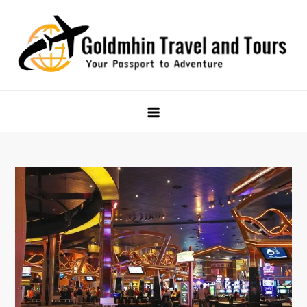
Skip
to
content
Goldmhin Travel and Tours
Your Passport to Adventure