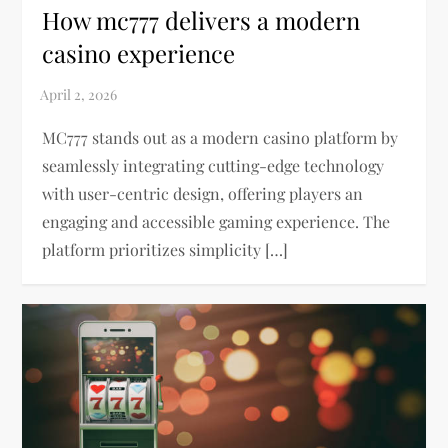
How mc777 delivers a modern
casino experience
MC777 stands out as a modern casino platform by
seamlessly integrating cutting-edge technology
with user-centric design, offering players an
engaging and accessible gaming experience. The
platform prioritizes simplicity […]