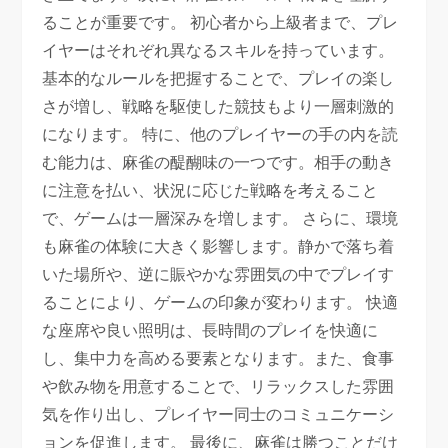
ることが重要です。 初心者から上級者まで、プレ
イヤーはそれぞれ異なるスキルを持っています。
基本的なルールを把握することで、プレイの楽し
さが増し、戦略を駆使した競技もより一層刺激的
になります。 特に、他のプレイヤーの手の内を読
む能力は、麻雀の醍醐味の一つです。相手の動き
に注意を払い、状況に応じた戦略を考えること
で、ゲームは一層深みを増します。 さらに、環境
も麻雀の体験に大きく影響します。静かで落ち着
いた場所や、逆に賑やかな雰囲気の中でプレイす
ることにより、ゲームの印象が変わります。 快適
な座席や良い照明は、長時間のプレイを快適に
し、集中力を高める要素となります。また、食事
や飲み物を用意することで、リラックスした雰囲
気を作り出し、プレイヤー同士のコミュニケーシ
ョンを促進します。 最後に、麻雀は勝つことだけ