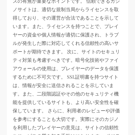
スの有無が重要なポイントです。 信頼できるカジ
ノサイトは、適切な規制当局からライセンスを取
得しており、その運営が合法であることを示して
います。また、ライセンスを持つことで、プレイ
ヤーの資金や個人情報が適切に保護され、トラブ
ルが発生した際に対応してくれる信頼性の高いサ
ポートが期待できます。 次に、サイトのセキュリ
ティ対策も考慮すべきです。暗号化技術やファイ
アウォールの使用は、プレイヤーのデータを保護
するために不可欠です。 SSL証明書を持つサイト
は、情報が安全に送信されることを示していま
す。また、二段階認証やその他のセキュリティ機
能を提供しているサイトも、より高い安全性を確
保しています。 さらに、利用者のレビューや評価
を参考にすることも大切です。実際にそのカジノ
を利用したプレイヤーの意見は、サイトの信頼性