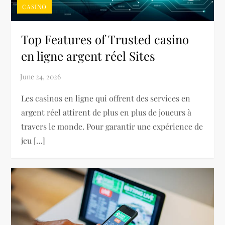
CASINO
Top Features of Trusted casino
en ligne argent réel Sites
Les casinos en ligne qui offrent des services en
argent réel attirent de plus en plus de joueurs à
travers le monde. Pour garantir une expérience de
jeu […]