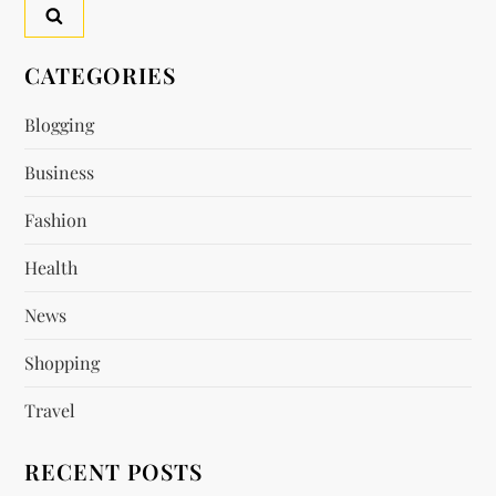
CATEGORIES
Blogging
Business
Fashion
Health
News
Shopping
Travel
RECENT POSTS