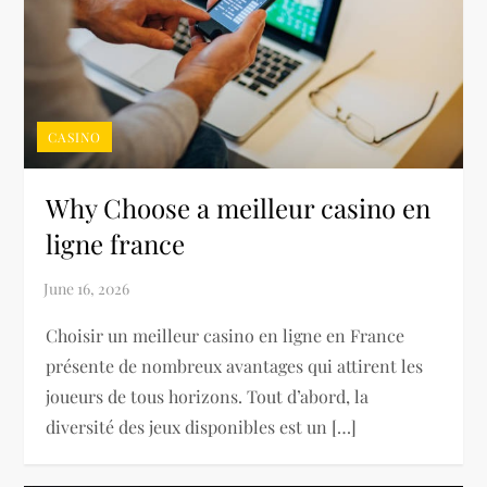
CASINO
Why Choose a meilleur casino en
ligne france
Choisir un meilleur casino en ligne en France
présente de nombreux avantages qui attirent les
joueurs de tous horizons. Tout d’abord, la
diversité des jeux disponibles est un […]