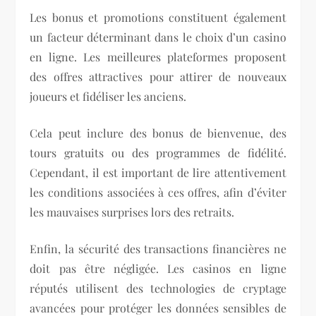
Les bonus et promotions constituent également
un facteur déterminant dans le choix d’un casino
en ligne. Les meilleures plateformes proposent
des offres attractives pour attirer de nouveaux
joueurs et fidéliser les anciens.
Cela peut inclure des bonus de bienvenue, des
tours gratuits ou des programmes de fidélité.
Cependant, il est important de lire attentivement
les conditions associées à ces offres, afin d’éviter
les mauvaises surprises lors des retraits.
Enfin, la sécurité des transactions financières ne
doit pas être négligée. Les casinos en ligne
réputés utilisent des technologies de cryptage
avancées pour protéger les données sensibles de