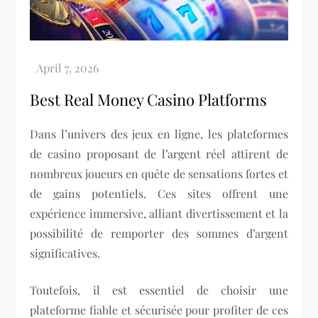
Best Real Money Casino Platforms
Dans l’univers des jeux en ligne, les plateformes
de casino proposant de l’argent réel attirent de
nombreux joueurs en quête de sensations fortes et
de gains potentiels. Ces sites offrent une
expérience immersive, alliant divertissement et la
possibilité de remporter des sommes d’argent
significatives.
Toutefois, il est essentiel de choisir une
plateforme fiable et sécurisée pour profiter de ces