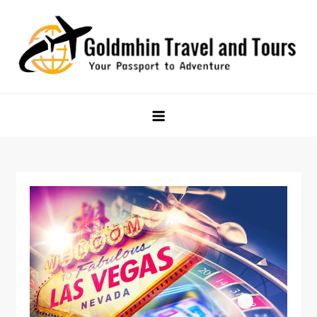
Skip
to
content
Goldmhin Travel and Tours
Your Passport to Adventure