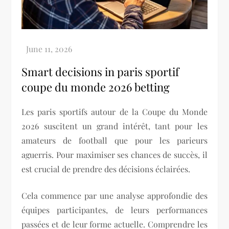
Smart decisions in paris sportif
coupe du monde 2026 betting
Les paris sportifs autour de la Coupe du Monde
2026 suscitent un grand intérêt, tant pour les
amateurs de football que pour les parieurs
aguerris. Pour maximiser ses chances de succès, il
est crucial de prendre des décisions éclairées.
Cela commence par une analyse approfondie des
équipes participantes, de leurs performances
passées et de leur forme actuelle. Comprendre les