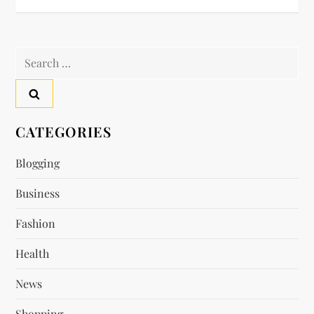
s
t
Search
n
for:
a
v
CATEGORIES
i
Blogging
Business
g
Fashion
a
Health
t
News
i
Shopping