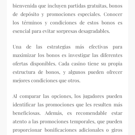
bienvenida que incluyen partidas gratuitas, bonos
de depósito y promociones especiales. Conocer
los términos y condiciones de estos bonos es
esencial para evitar sorpresas desagradables.
Una de las estrategias más efectivas para
maximizar los bonos es investigar las diferentes
ofertas disponibles. Cada casino tiene su propia
estructura de bonos, y algunos pueden ofrecer
mejores condiciones que otros.
Al comparar las opciones, los jugadores pueden
identificar las promociones que les resulten más
beneficiosas. Además, es recomendable estar
atento a las promociones temporales, que pueden
proporcionar bonificaciones adicionales o giros