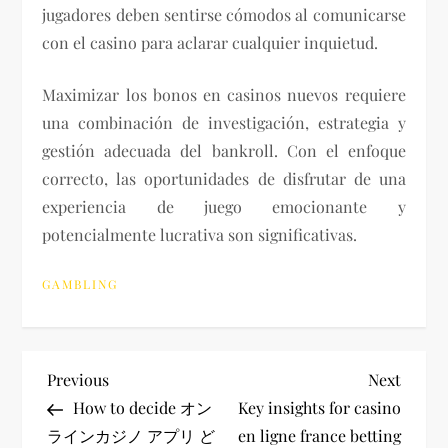
jugadores deben sentirse cómodos al comunicarse
con el casino para aclarar cualquier inquietud.
Maximizar los bonos en casinos nuevos requiere
una combinación de investigación, estrategia y
gestión adecuada del bankroll. Con el enfoque
correcto, las oportunidades de disfrutar de una
experiencia de juego emocionante y
potencialmente lucrativa son significativas.
GAMBLING
P
Previous
Next
Previous
Next
Post
Post
How to decide オン
Key insights for casino
o
ラインカジノ アプリ ど
en ligne france betting