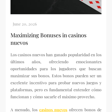
Maximizing Bonuses in casinos
nuevos
Los casinos nuevos han ganado popularidad en los
últimos años, ofreciendo emocionantes
oportunidades para los jugadores que buscan
maximizar sus bonos. Estos bonos pueden ser un
excelente incentivo para probar nuevos juegos y
plataformas, pero es fundamental entender cómo
funcionan y cómo sacarle el máximo provecho.
A menudo, los
casinos nuevos
ofrecen bonos de