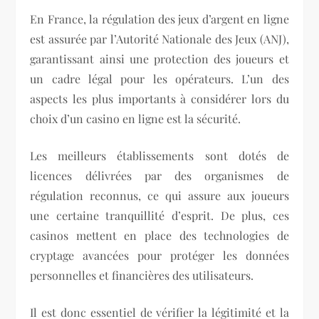
En France, la régulation des jeux d’argent en ligne
est assurée par l’Autorité Nationale des Jeux (ANJ),
garantissant ainsi une protection des joueurs et
un cadre légal pour les opérateurs. L’un des
aspects les plus importants à considérer lors du
choix d’un casino en ligne est la sécurité.
Les meilleurs établissements sont dotés de
licences délivrées par des organismes de
régulation reconnus, ce qui assure aux joueurs
une certaine tranquillité d’esprit. De plus, ces
casinos mettent en place des technologies de
cryptage avancées pour protéger les données
personnelles et financières des utilisateurs.
Il est donc essentiel de vérifier la légitimité et la