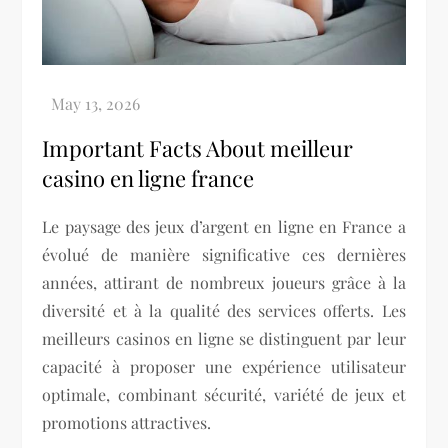
Important Facts About meilleur
casino en ligne france
Le paysage des jeux d’argent en ligne en France a
évolué de manière significative ces dernières
années, attirant de nombreux joueurs grâce à la
diversité et à la qualité des services offerts. Les
meilleurs casinos en ligne se distinguent par leur
capacité à proposer une expérience utilisateur
optimale, combinant sécurité, variété de jeux et
promotions attractives.