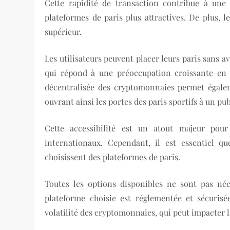
Cette rapidité de transaction contribue à une 
plateformes de paris plus attractives. De plus,
supérieur.
Les utilisateurs peuvent placer leurs paris sans a
qui répond à une préoccupation croissante en
décentralisée des cryptomonnaies permet égalem
ouvrant ainsi les portes des paris sportifs à un pub
Cette accessibilité est un atout majeur pour
internationaux. Cependant, il est essentiel qu
choisissent des plateformes de paris.
Toutes les options disponibles ne sont pas néce
plateforme choisie est réglementée et sécurisé
volatilité des cryptomonnaies, qui peut impacter l