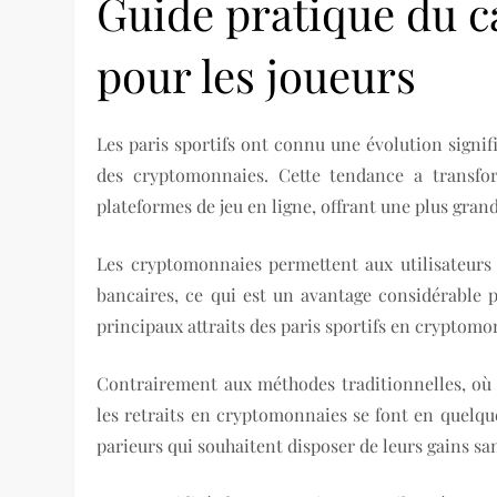
Guide pratique du ca
pour les joueurs
Les paris sportifs ont connu une évolution signi
des cryptomonnaies. Cette tendance a transfor
plateformes de jeu en ligne, offrant une plus grand
Les cryptomonnaies permettent aux utilisateurs 
bancaires, ce qui est un avantage considérable 
principaux attraits des paris sportifs en cryptomon
Contrairement aux méthodes traditionnelles, où l
les retraits en cryptomonnaies se font en quelqu
parieurs qui souhaitent disposer de leurs gains san