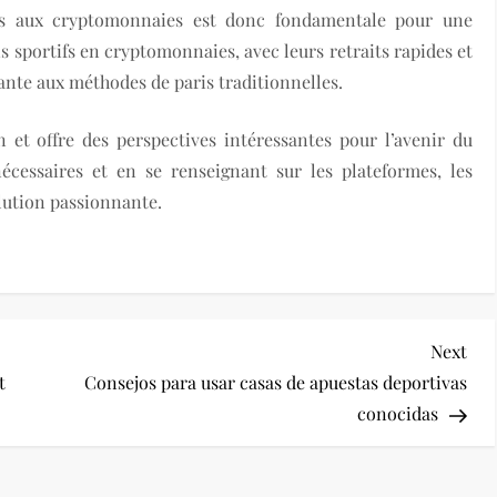
s aux cryptomonnaies est donc fondamentale pour une
is sportifs en cryptomonnaies, avec leurs retraits rapides et
ante aux méthodes de paris traditionnelles.
 et offre des perspectives intéressantes pour l’avenir du
nécessaires et en se renseignant sur les plateformes, les
lution passionnante.
Nex
Next
Pos
t
Consejos para usar casas de apuestas deportivas
conocidas