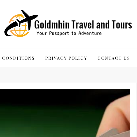
 Tours
 CONDITIONS
PRIVACY POLICY
CONTACT US