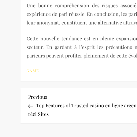
Une bonne compréhension des risques associé
expérience de pari réussie. En conclusion, les par
leur anonymat, constituent une alternative attray
Cette nouvelle tendance est en pleine expansion
secteur. En gardant à l’esprit les précautions 
parieurs peuvent profiter pleinement de cette évo
GAME
P
Previous
Previous
Post
Top Features of Trusted casino en ligne argen
o
réel Sites
s