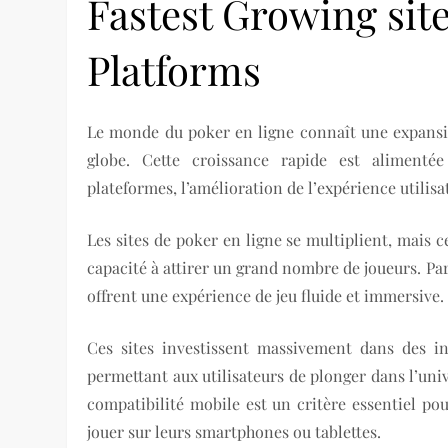
Fastest Growing site
Platforms
Le monde du poker en ligne connaît une expansion
globe. Cette croissance rapide est alimentée
plateformes, l’amélioration de l’expérience utilis
Les sites de poker en ligne se multiplient, mais 
capacité à attirer un grand nombre de joueurs. Par
offrent une expérience de jeu fluide et immersive.
Ces sites investissent massivement dans des in
permettant aux utilisateurs de plonger dans l’un
compatibilité mobile est un critère essentiel po
jouer sur leurs smartphones ou tablettes.