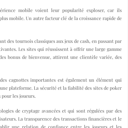
érience mobile voient leur popularité exploser, car ils
plus mobile. Un autre facteur clé de la croissance rapide de
lant des tournois classiques aux jeux de cash, en passant par
vantes. Les sites qui réussissent à offrir une large gamme
des bonus de bienvenue, attirent une clientèle variée, des
c des cagnottes importantes est également un élément qui
 une plateforme. La sécurité et la fiabilité des sites de poker
 pour les joueurs.
logies de cryptage avancées et qui sont régulées par des
isateurs. La transparence des transactions financières et le
ablir une relation de confiance entre les joueurs et les