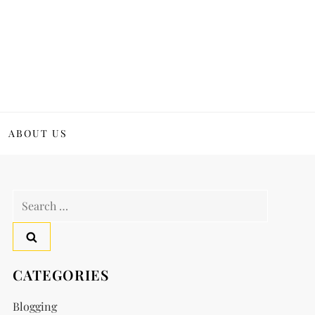
ABOUT US
Search
for:
CATEGORIES
Blogging