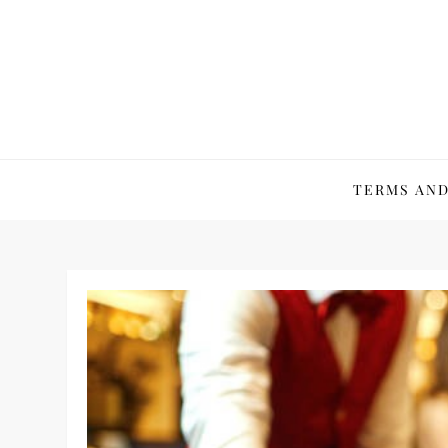
Skip
to
content
Goldmhin Travel and
Your Passport to Adventure
TERMS AND