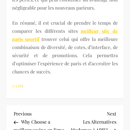
négligeable pour les nouveaux parieurs.
En résumé, il est crucial de prendre le temps de
comparer les différents sites
meilleur site de
paris sportif
trouver celui qui offre la meilleure
combinaison de diversité, de cotes, d’interface, de
sécurité et de promotions. Cela permettra
d’optimiser l’expérience de paris et d’accroître les
chances de succès.
GAME
P
Previous
Next
Previous
Next
Post
Post
Why Choose a
Les Alternatives
o
meilleur casino en ligne
Modernes à ARJEL