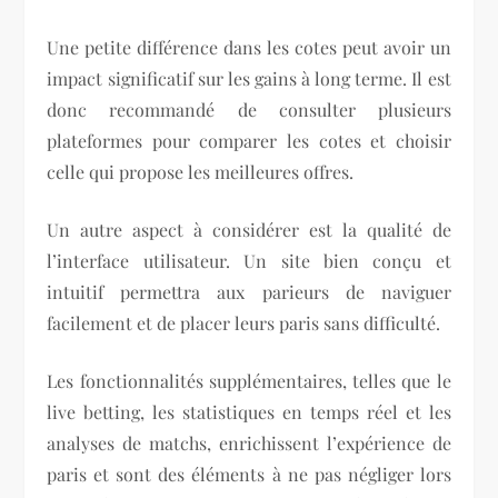
Une petite différence dans les cotes peut avoir un
impact significatif sur les gains à long terme. Il est
donc recommandé de consulter plusieurs
plateformes pour comparer les cotes et choisir
celle qui propose les meilleures offres.
Un autre aspect à considérer est la qualité de
l’interface utilisateur. Un site bien conçu et
intuitif permettra aux parieurs de naviguer
facilement et de placer leurs paris sans difficulté.
Les fonctionnalités supplémentaires, telles que le
live betting, les statistiques en temps réel et les
analyses de matchs, enrichissent l’expérience de
paris et sont des éléments à ne pas négliger lors