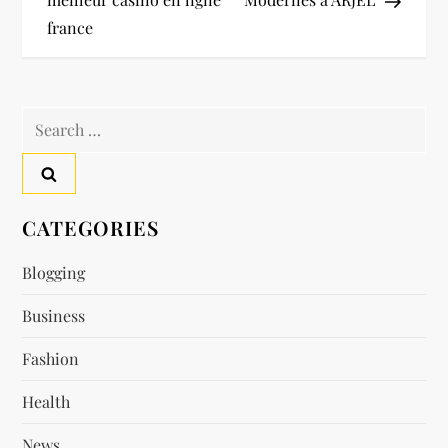
france
s
t
Search
n
for:
a
v
CATEGORIES
i
Blogging
Business
g
Fashion
a
Health
t
News