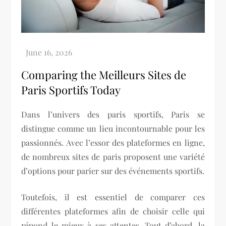
Comparing the Meilleurs Sites de
Paris Sportifs Today
Dans l’univers des paris sportifs, Paris se
distingue comme un lieu incontournable pour les
passionnés. Avec l’essor des plateformes en ligne,
de nombreux sites de paris proposent une variété
d’options pour parier sur des événements sportifs.
Toutefois, il est essentiel de comparer ces
différentes plateformes afin de choisir celle qui
répond le mieux à ses attentes. Tout d’abord, la