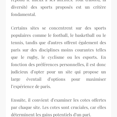
diversité des sports proposés est un critère
fondamental.
Certains sites se concentrent sur des sports
populaires comme le football, le basketball ou le
tennis, tandis que d’autres offrent également des
paris sur des disciplines moins courantes telles
que le rugby, le cyclisme ou les esports. En
fonction des préférences personnelles, il est donc
judicieux d’opter pour un site qui propose un
large éventail d’options pour maximiser
l’expérience de paris.
Ensuite, il convient d’examiner les cotes offertes
par chaque site. Les cotes sont cruciales, car elles
déterminent les gains potentiels d’un pari.