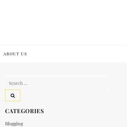
ABOUT US
Search
for:
CATEGORIES
Blogging