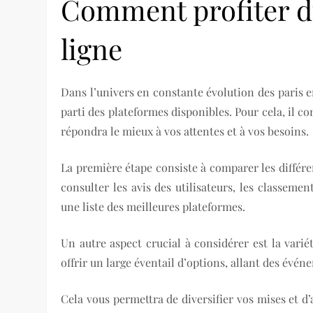
Comment profiter du
ligne
Dans l’univers en constante évolution des paris en
parti des plateformes disponibles. Pour cela, il con
répondra le mieux à vos attentes et à vos besoins.
La première étape consiste à comparer les différe
consulter les avis des utilisateurs, les classeme
une liste des meilleures plateformes.
Un autre aspect crucial à considérer est la varié
offrir un large éventail d’options, allant des évén
Cela vous permettra de diversifier vos mises et d