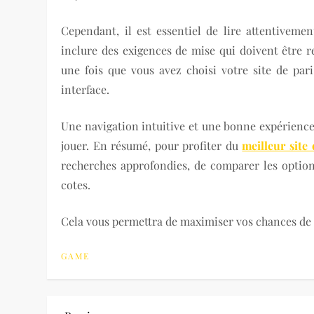
Cependant, il est essentiel de lire attentivemen
inclure des exigences de mise qui doivent être re
une fois que vous avez choisi votre site de par
interface.
Une navigation intuitive et une bonne expérience
jouer. En résumé, pour profiter du
meilleur site 
recherches approfondies, de comparer les option
cotes.
Cela vous permettra de maximiser vos chances de s
GAME