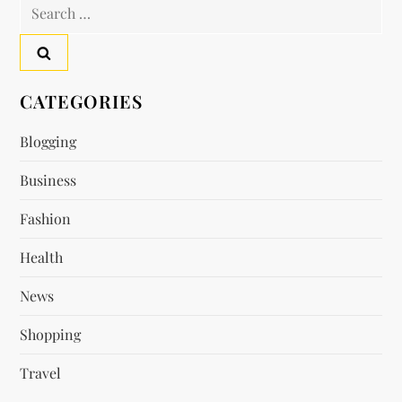
Search
a
for:
v
CATEGORIES
i
Blogging
g
Business
a
Fashion
t
Health
i
News
o
Shopping
n
Travel