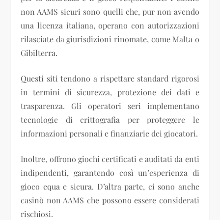
non AAMS sicuri sono quelli che, pur non avendo
una licenza italiana, operano con autorizzazioni
rilasciate da giurisdizioni rinomate, come Malta o
Gibilterra.
Questi siti tendono a rispettare standard rigorosi
in termini di sicurezza, protezione dei dati e
trasparenza. Gli operatori seri implementano
tecnologie di crittografia per proteggere le
informazioni personali e finanziarie dei giocatori.
Inoltre, offrono giochi certificati e auditati da enti
indipendenti, garantendo così un’esperienza di
gioco equa e sicura. D’altra parte, ci sono anche
casinò non AAMS che possono essere considerati
rischiosi.