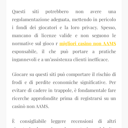
Questi siti potrebbero non avere una
regolamentazione adeguata, mettendo in pericolo
i fondi dei giocatori e la loro privacy. Spesso,
mancano di licenze valide e non seguono le
normative sul gioco r
migliori casino non AAMS
esponsabile, il che può portare a pratiche
ingannevoli e a un’assistenza clienti inefficace.
Giocare su questi siti può comportare il rischio di
frodi e di perdite economiche significative. Per
evitare di cadere in trappole, è fondamentale fare
ricerche approfondite prima di registrarsi su un
casinò non AAMS.
È consigliabile leggere recensioni di altri