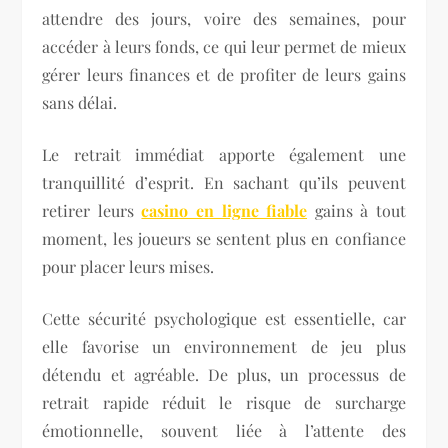
attendre des jours, voire des semaines, pour
accéder à leurs fonds, ce qui leur permet de mieux
gérer leurs finances et de profiter de leurs gains
sans délai.
Le retrait immédiat apporte également une
tranquillité d’esprit. En sachant qu’ils peuvent
retirer leurs
casino en ligne fiable
gains à tout
moment, les joueurs se sentent plus en confiance
pour placer leurs mises.
Cette sécurité psychologique est essentielle, car
elle favorise un environnement de jeu plus
détendu et agréable. De plus, un processus de
retrait rapide réduit le risque de surcharge
émotionnelle, souvent liée à l’attente des