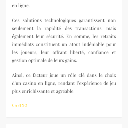
en ligne.
Ces solutions technologiques garantissent non
seulement la rapidité des transactions, mais
également leur sécurité. En somme, les retraits
immédiats constituent un atout indéniable pour
les joueurs, leur offrant liberté, confiance et
gestion optimale de leurs gains.
Ainsi, ce facteur joue un rôle clé dans le choix
d’un casino en ligne, rendant l’expérience de jeu
plus enrichissante et agréable.
CASINO