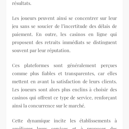
résultats.
Les joueurs peuvent ainsi se concentrer sur leur
jeu sans se soucier de l’incertitude des délais de
paiement. En outre, les casinos en ligne qui
proposent des retraits immédiats se distinguent
souvent par leur réputation.
Ces plateformes sont généralement perçues
comme plus fiables et transparentes, car elles
mettent en avant la satisfaction de leurs clients.
Les joueurs sont alors plus enclins à choisir des
casinos qui offrent ce type de service, renforçant
ainsi la concurrence sur le marché.
Cette dynamique incite les établissements à
améliorer leurs services et à proposer des