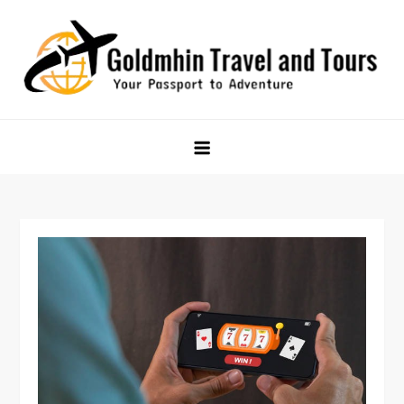
Skip
to
content
Goldmhin Travel and Tours
Your Passport to Adventure