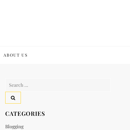
ABOUT US
Search
for:
CATEGORIES
Blogging