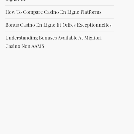
How To Compare Casino En Ligne Platforms
Bonus Casino En Ligne Et Offres Exceptionnelles
Understanding Bonuses Available At Migliori
Casino Non AAMS