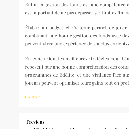
Enfin, la gestion des fonds est une compétence e
est important de ne pas dépasser ses limites finan
Établir un budget et s’y tenir permet de jouer
combinant une bonne gestion des fonds avec des s
peuvent vivre une expérience de jeu plus enrichis
En conclusion, les meilleures stratégies pour bén
reposent sur une bonne compréhension des condit
programmes de fidélité, et une vigilance face au
joueurs peuvent optimiser leurs gains tout en prof
CASINO
P
Previous
Previous