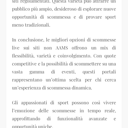
siti regolamentati. Questa varietà può attrarre un
pubblico più ampio, desideroso di esplorare nuove
opportunità di scommessa e di provare sport
meno tradizionali.
In conclusione, le migliori opzioni di scommesse
live sui siti non AAMS offrono un mix di
flessibilità, varietà e coinvolgimento. Con quote
competitive e la possibilità di scommettere su una
vasta gamma di eventi, questi portali
rappresentano un’ottima scelta per chi cerca
un’esperienza di scommessa dinamica.
Gli appassionati di sport possono così vivere
l’emozione delle scommesse in tempo reale,
approfittando di funzionalità avanzate e
opportunità uniche.