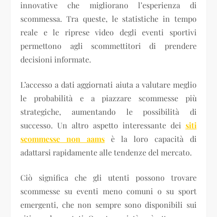
innovative che migliorano l’esperienza di
scommessa. Tra queste, le statistiche in tempo
reale e le riprese video degli eventi sportivi
permettono agli scommettitori di prendere
decisioni informate.
L’accesso a dati aggiornati aiuta a valutare meglio
le probabilità e a piazzare scommesse più
strategiche, aumentando le possibilità di
successo. Un altro aspetto interessante dei
siti
scommesse non aams
è la loro capacità di
adattarsi rapidamente alle tendenze del mercato.
Ciò significa che gli utenti possono trovare
scommesse su eventi meno comuni o su sport
emergenti, che non sempre sono disponibili sui