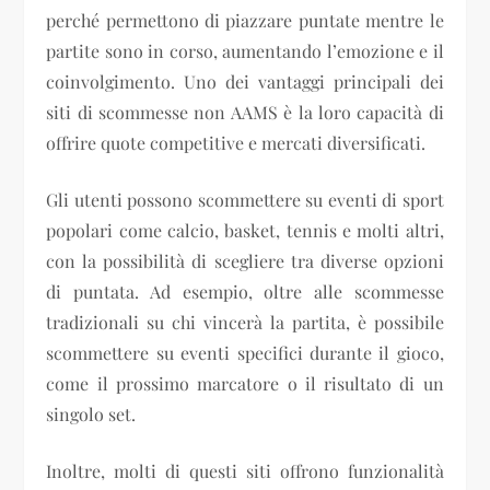
perché permettono di piazzare puntate mentre le
partite sono in corso, aumentando l’emozione e il
coinvolgimento. Uno dei vantaggi principali dei
siti di scommesse non AAMS è la loro capacità di
offrire quote competitive e mercati diversificati.
Gli utenti possono scommettere su eventi di sport
popolari come calcio, basket, tennis e molti altri,
con la possibilità di scegliere tra diverse opzioni
di puntata. Ad esempio, oltre alle scommesse
tradizionali su chi vincerà la partita, è possibile
scommettere su eventi specifici durante il gioco,
come il prossimo marcatore o il risultato di un
singolo set.
Inoltre, molti di questi siti offrono funzionalità