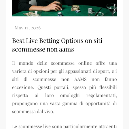
Best Live Betting Options on siti
scommesse non aams
Il mondo delle scommesse online offre una
varietà di opzioni per gli appassionati di sport, e i
siti di scommesse non AAMS non fanno
eccezione. Questi portali, spesso più flessibili
rispetto ai loro omologhi regolamentati,
propongono una vasta gamma di opportunità di
scommessa dal vivo.
Le scommesse live sono particolarmente attraenti