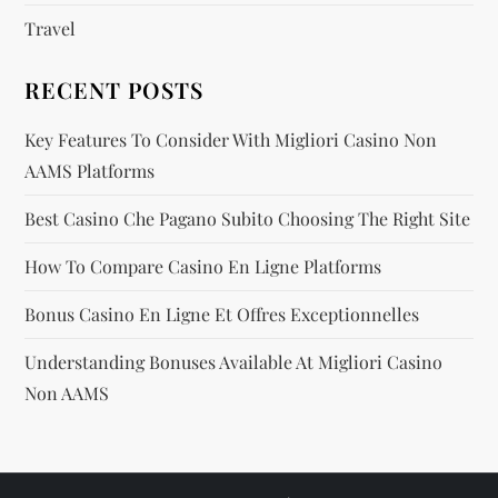
Travel
RECENT POSTS
Key Features To Consider With Migliori Casino Non
AAMS Platforms
Best Casino Che Pagano Subito Choosing The Right Site
How To Compare Casino En Ligne Platforms
Bonus Casino En Ligne Et Offres Exceptionnelles
Understanding Bonuses Available At Migliori Casino
Non AAMS