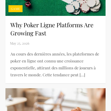
GAME
Why Poker Ligne Platforms Are
Growing Fast
Au cours des dernières années, les plateformes de
poker en ligne ont connu une croissance
exponentielle, attirant des millions de joueurs à
travers le monde. Cette tendance peut […]