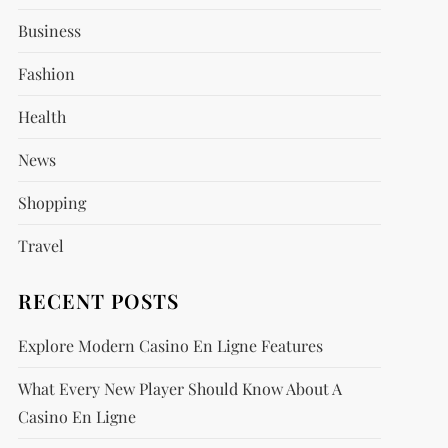
Business
Fashion
Health
News
Shopping
Travel
RECENT POSTS
Explore Modern Casino En Ligne Features
What Every New Player Should Know About A
Casino En Ligne