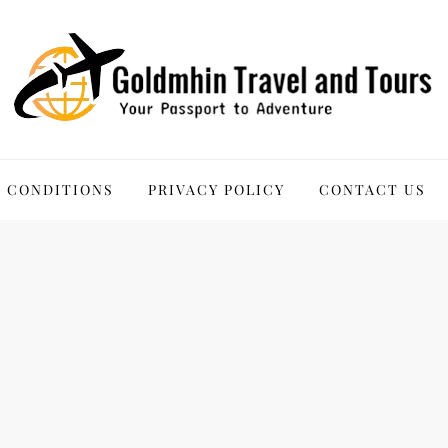
 Tours
 CONDITIONS
PRIVACY POLICY
CONTACT US