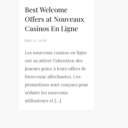
Best Welcome
Offers at Nouveaux
Casinos En Ligne
Les nouveaux casinos en ligne
ont su attirer l’attention des
joueurs grâce à leurs offres de
bienvenue alléchantes. Ces
promotions sont conçues pour
séduire les nouveaux
utilisateurs et […]