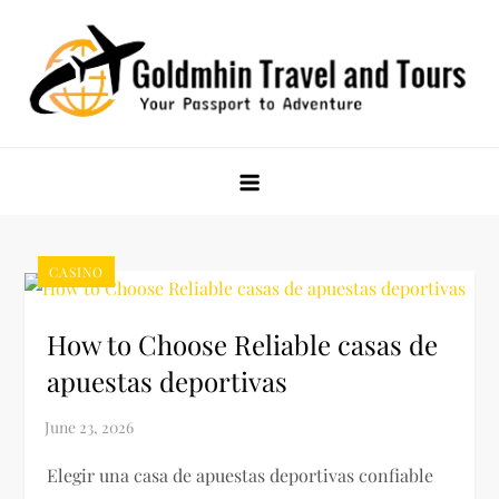
Skip
to
content
Goldmhin Travel and Tours
Your Passport to Adventure
CASINO
How to Choose Reliable casas de
apuestas deportivas
Elegir una casa de apuestas deportivas confiable