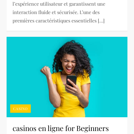
l’expérience utilisateur et garantissent une
interaction fluide et sécurisée. L’une des
premières caractéristiques essentielles […]
CASINO
casinos en ligne for Beginners