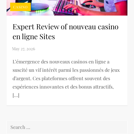
CASINO
Expert Review of nouveau casino
en ligne Sites
L’émergence des nouveaux casinos en ligne a
suscité un vif intérêt parmi les passionnés de jeux
d’argent. Ces plateformes offrent souvent des
expériences innovantes et des bonus attractifs,
[…]
Search
for: