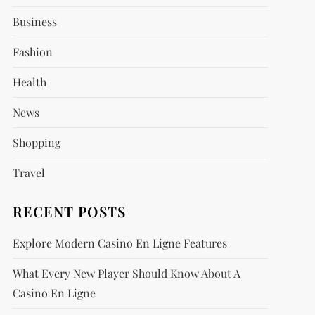
Business
Fashion
Health
News
Shopping
Travel
RECENT POSTS
Explore Modern Casino En Ligne Features
What Every New Player Should Know About A
Casino En Ligne