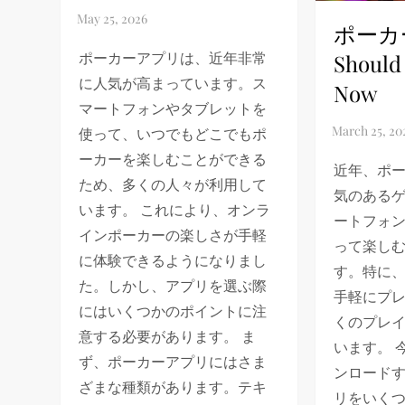
ポーカ
ポーカーアプリは、近年非常
Should
に人気が高まっています。ス
Now
マートフォンやタブレットを
使って、いつでもどこでもポ
ーカーを楽しむことができる
近年、ポ
ため、多くの人々が利用して
気のある
います。 これにより、オンラ
ートフォ
インポーカーの楽しさが手軽
って楽し
に体験できるようになりまし
す。特に
た。しかし、アプリを選ぶ際
手軽にプ
にはいくつかのポイントに注
くのプレ
意する必要があります。 ま
います。 
ず、ポーカーアプリにはさま
ンロード
ざまな種類があります。テキ
リをいく