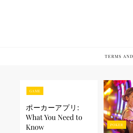
Skip
to
content
Goldmhin Travel and
Your Passport to Adventure
TERMS AND
GAME
ポーカーアプリ:
What You Need to
Know
POKER