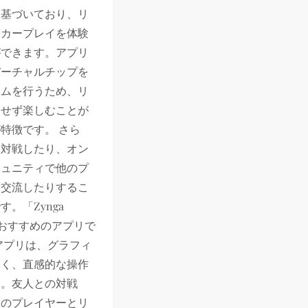
に基づいており、リ
ーカープレイを体験
ができます。アプリ
バーチャルチップを
ームを行うため、リ
にせず楽しむことが
特徴です。 さら
と対戦したり、オン
ミュニティで他のプ
と交流したりするこ
す。「Zynga
」もおすすめのアプリで
アプリは、グラフィ
しく、直感的な操作
す。友人との対戦
中のプレイヤーとリ