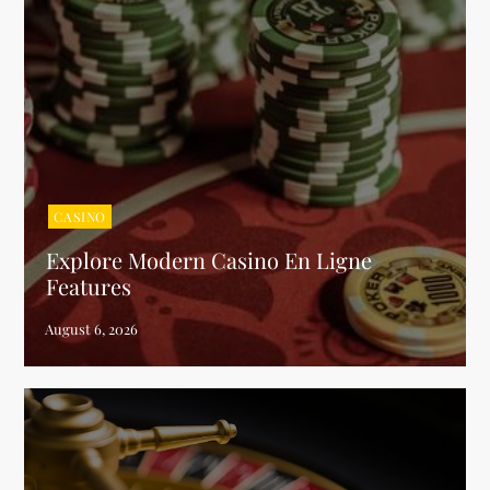
CASINO
Explore Modern Casino En Ligne
Features