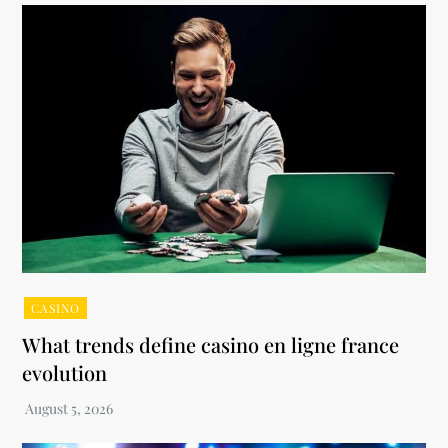
CASINO
What trends define casino en ligne france
evolution