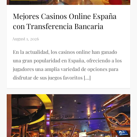
Mejores Casinos Online España
con Transferencia Bancaria
En la actualidad, los casinos online han ganado
una gran popularidad en España, ofreciendo a los
jugadores una amplia variedad de opciones para
disfrutar de sus juegos favoritos […]