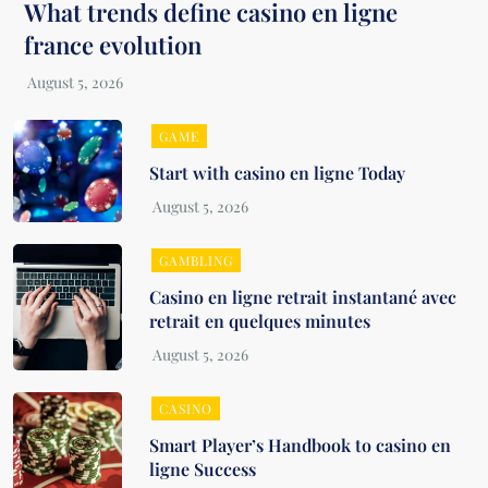
What trends define casino en ligne
france evolution
GAME
Start with casino en ligne Today
GAMBLING
Casino en ligne retrait instantané avec
retrait en quelques minutes
CASINO
Smart Player’s Handbook to casino en
ligne Success