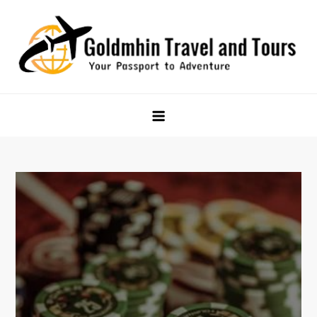
Skip
to
content
Goldmhin Travel and Tours
Your Passport to Adventure