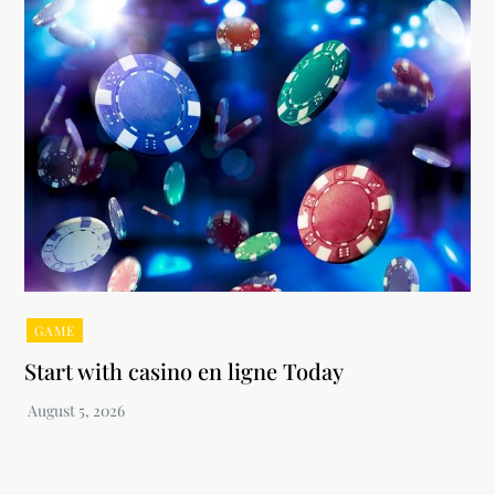
GAME
Start with casino en ligne Today