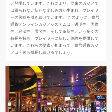
と登場しています。これにより、従来のカジノで
は得られない新たな楽しみ方が生まれ、プレイヤ
ーの興味を引き続けています。 このように、暗号
通貨オンラインカジノシステムは、透明性、国際
性、経済性、匿名性、そして革新性という多くの
特長を持ち、プレイヤーに新しい体験を提供して
います。これらの要素が相まって、暗号通貨カジ
ノは今後も成長し続けるでしょう。