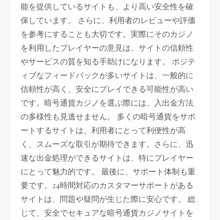
能を提供しているサイトも、より高い安全性を確
保しています。 さらに、利用者のレビューや評価
を参考にすることも大切です。実際にそのカジノ
を利用したプレイヤーの意見は、サイトの信頼性
やサービスの質を知る手助けになります。 ポジテ
ィブなフィードバックが多いサイトは、一般的に
信頼性が高く、安全にプレイできる可能性が高い
です。暗号通貨カジノを選ぶ際には、入出金方法
の多様性も見逃せません。 多くの暗号通貨をサポ
ートするサイトは、利用者にとって利便性が高
く、スムーズな取引が期待できます。さらに、迅
速な出金処理ができるサイトは、特にプレイヤー
にとって魅力的です。 最後に、サポート体制も重
要です。24時間対応のカスタマーサポートがある
サイトは、問題や疑問が生じた際に安心です。 総
じて、安全でセキュアな暗号通貨カジノサイトを