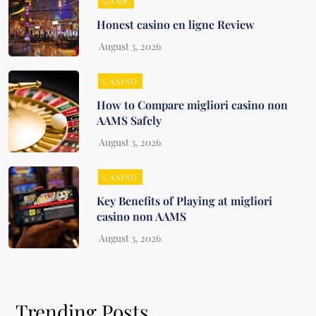
GAME
Honest casino en ligne Review
CASINO
How to Compare migliori casino non
AAMS Safely
CASINO
Key Benefits of Playing at migliori
casino non AAMS
Trending Posts