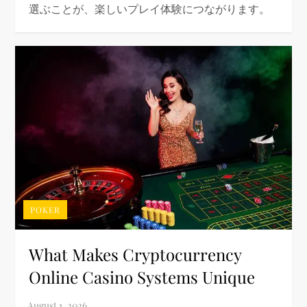
選ぶことが、楽しいプレイ体験につながります。
POKER
What Makes Cryptocurrency
Online Casino Systems Unique