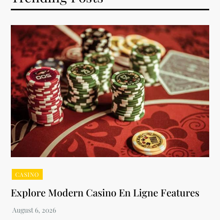
CASINO
Explore Modern Casino En Ligne Features