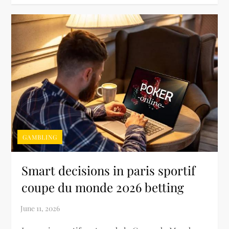
GAMBLING
Smart decisions in paris sportif
coupe du monde 2026 betting