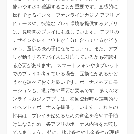
使いやすさを確認することが重要です。直感的に
操作できるインターフオンラインカジノ アプリ ど
れェースや、快適なプレイ環境を提供するアプリ
は、長時間のプレイにも適しています。 アプリの
デザインやレイアウトが自分に合っているかどう
かも、選択の決め手になるでしょう。また、アプ
リが動作するデバイスに対応しているかも確認す
る必要があります。 スマートフォンやタブレット
でのプレイを考えている場合、互換性があるかど
うかを調べておくと良いです。ボーナスやプロモ
ーションも、選ぶ際の重要な要素です。 多くのオ
ンラインカジノアプリは、初回登録時や定期的な
イベントでボーナスを提供しています。これらの
特典は、プレイを始めるための資金を増やす手助
けになるため、各アプリのボーナス内容を比較し
てみましょう。 特に、賭け条件や出金条件が理解