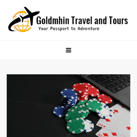
Skip
to
content
Goldmhin Travel and Tours
Your Passport to Adventure