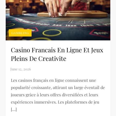
GAMBLING
Casino Francais En Ligne Et Jeux
Pleins De Creativite
Les casinos français en ligne connaissent une
popularité croissante, attirant un large éventail de
joueurs grâce à leurs offres diversifiées et leurs
expériences immersives. Les plateformes de jeu
[…]