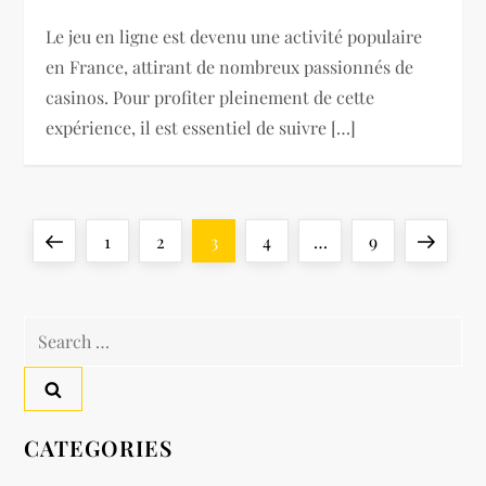
Le jeu en ligne est devenu une activité populaire
en France, attirant de nombreux passionnés de
casinos. Pour profiter pleinement de cette
expérience, il est essentiel de suivre […]
P
Previous
Page
Page
Page
Page
Page
Next
1
2
3
4
…
9
o
page
page
Search
s
for:
t
s
CATEGORIES