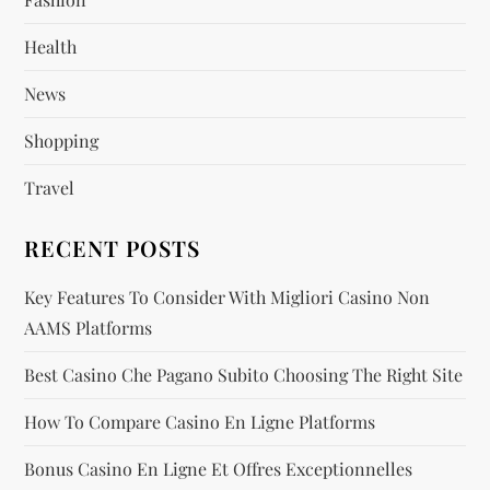
a
Health
t
News
i
Shopping
o
Travel
n
RECENT POSTS
Key Features To Consider With Migliori Casino Non
AAMS Platforms
Best Casino Che Pagano Subito Choosing The Right Site
How To Compare Casino En Ligne Platforms
Bonus Casino En Ligne Et Offres Exceptionnelles